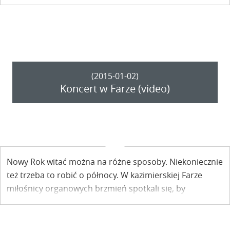
(2015-01-02)
Koncert w Farze (video)
Nowy Rok witać można na różne sposoby. Niekoniecznie
też trzeba to robić o północy. W kazimierskiej Farze
miłośnicy organowych brzmień spotkali się, by
posłuchać dr Jadwigi Kowalskiej, która zaprezentowała
wybitny repertuar.