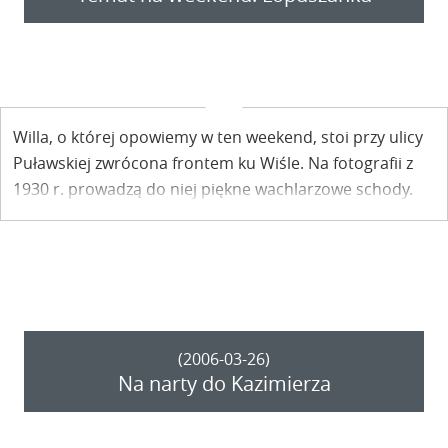
Willa, o której opowiemy w ten weekend, stoi przy ulicy
Puławskiej zwrócona frontem ku Wiśle. Na fotografii z
1930 r. prowadzą do niej piękne wachlarzowe schody.
Co robi dom znany z praktyk okultystycznych za
klasztornym murem?
(2006-03-26)
Na narty do Kazimierza