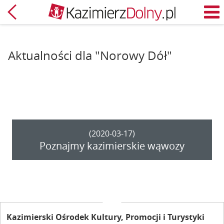
Powrót
M
Aktualności dla "Norowy Dół"
(2020-03-17)
Poznajmy kazimierskie wąwozy
Kazimierski Ośrodek Kultury, Promocji i Turystyki