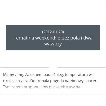
zakończenie majówki?
(2012-01-20)
Temat na weekend: przez pola i dwa
wąwozy
Mamy zimę. Za oknem pada śnieg, temperatura w
okolicach zera. Doskonała pogoda na zimowy spacer.
Tym razem proponujemy początek trasy na
przedmieściach Kazimierza od strony Bochotnicy.
Zapraszamy!