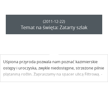
(2011-12-22)
Temat na święta: Zatarty szlak
Uśpiona przyroda pozwala nam poznać kazimierskie
ostępy i uroczyska, zwykle niedostępne, strzeżone pilnie
plątaniną roślin. Zapraszamy na spacer ulicą Filtrową. -
Czy tędy dojdę do Norowego Dołu? - pytam
przechodzącej kobiety. - 15 lat temu była tam ścieżka,
ale czy teraz jeszcze jest? - zastanawia się.
Postanawiam to sprawdzić.