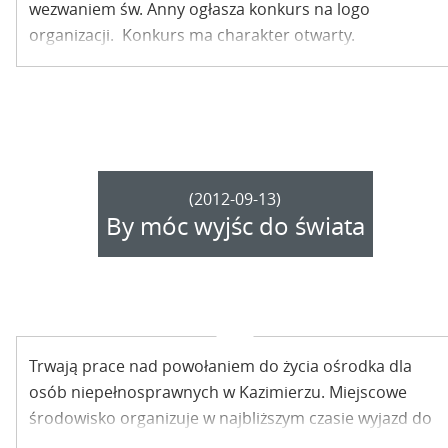
wezwaniem św. Anny ogłasza konkurs na logo
organizacji. Konkurs ma charakter otwarty.
(2012-09-13)
By móc wyjśc do świata
Trwają prace nad powołaniem do życia ośrodka dla
osób niepełnosprawnych w Kazimierzu. Miejscowe
środowisko organizuje w najbliższym czasie wyjazd do
Lublina, by przyjrzeć się, jak funkcjonują podobne