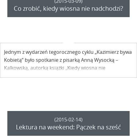
(2015-03-09)
Co zrobić, kiedy wiosna nie nadchodzi?
Jednym z wydarzeń tegorocznego cyklu „Kazimierz bywa
Kobietą” było spotkanie z pisarką Anną Wysocką –
Kalkowską, autorką książki „Kiedy wiosna nie
nadchodzi”, której akcja dzieje się Kazimierzu.
(2015-02-14)
Lektura na weekend: Pączek na sześć