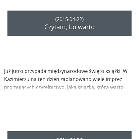
(2015-04-22)
Czytam, bo warto
Już jutro przypada międzynarodowe święto książki. W
Kazimierzu na ten dzień zaplanowano wiele imprez
promujących czytelnictwo. Jaka książka, którą warto
byłoby też polecić innym, byłaby najlepszym prezentem
dla Was na ten dzień?