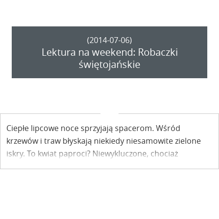
tęczą". Zapraszamy do lektury kolejnego rozdziału.
(2014-07-06)
Lektura na weekend: Robaczki
świętojańskie
Ciepłe lipcowe noce sprzyjają spacerom. Wśród
krzewów i traw błyskają niekiedy niesamowite zielone
iskry. To kwiat paproci? Niewykluczone, chociaż
najpewniej to świetliki, których blask dla Ewy Pisuli –
Dąbrowskiej w książce "Dwa brzegi ponad tęczą" stał się
inspiracją do rozważań nad ulotnością ludzkich spraw.