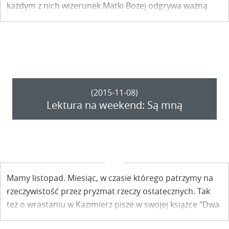
każdym z nich wizerunek Matki Bożej odgrywa ważną
rolę. O dwóch z nich pisze Ewa Pisula - Dąbrowska w
swojej książce "Dwa brzegi ponad tęczą" w rozdziale
"Panienka śliczna kazimierska".
(2015-11-08)
Lektura na weekend: Są mną
Mamy listopad. Miesiąc, w czasie którego patrzymy na
rzeczywistość przez pryzmat rzeczy ostatecznych. Tak
też o wrastaniu w Kazimierz pisze w swojej książce "Dwa
brzegi ponad tęczą" - w rozdziale "Są mną" - Ewa Pisula -