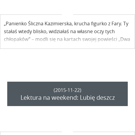
„Panienko Śliczna Kazimierska, krucha figurko z Fary. Ty
stałaś wtedy blisko, widziałaś na własne oczy tych
chłopaków” – modli się na kartach swojej powieści „Dwa
brzegi ponad tęczą” Ewa Pisula – Dąbrowska w rozdziale
„Ktoś”. O kogo tu chodzi? O co tu chodzi? Zapraszamy
do cotygodniowej lektury.
(2015-11-22)
Lektura na weekend: Lubię deszcz