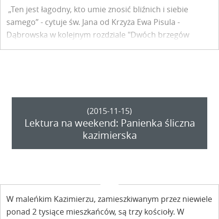
„Ten jest łagodny, kto umie znosić bliźnich i siebie
samego” - cytuje
św. Jana od Krzyża
Ewa Pisula -
Dąbrowska w kolejnym rozdziale "Dwóch brzegów
ponad tęczą" -
„
Lubię deszcz" . Dlaczego?
(2015-11-15)
Lektura na weekend: Panienka śliczna
kazimierska
W maleńkim Kazimierzu, zamieszkiwanym przez niewiele
ponad 2 tysiące mieszkańców, są trzy kościoły. W