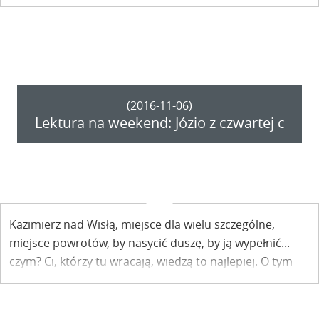
kierunkiem prof. Zofii Mitosek, która od czasu do czasu
pochyla się i nad tego rodzaju literaturą. To także rodzaj
zaproszenia na klubowe spotkania skierowane do tych,
którzy czytają, ale niekoniecznie książki z najwyższej
półki.
(2016-11-06)
Lektura na weekend: Józio z czwartej c
Kazimierz nad Wisłą, miejsce dla wielu szczególne,
miejsce powrotów, by nasycić duszę, by ją wypełnić...
czym? Ci, którzy tu wracają, wiedzą to najlepiej. O tym
nienasyconym nasyceniu jest jeden z rozdziałów książki
Ewy Pisuli - Dąbrowskiej "Dwa brzegi ponad tęczą".