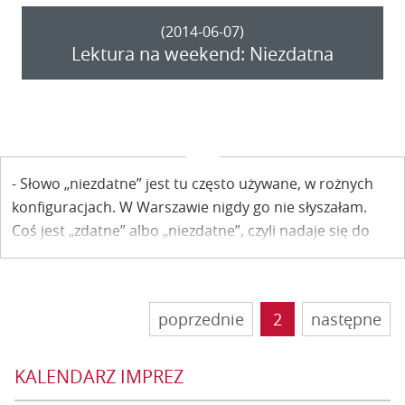
(2014-06-07)
Lektura na weekend: Niezdatna
- Słowo „niezdatne” jest tu często używane, w rożnych
konfiguracjach. W Warszawie nigdy go nie słyszałam.
Coś jest „zdatne” albo „niezdatne”, czyli nadaje się do
czegoś lub nie nadaje. – W swojej książce „Dwa brzegi
ponad tęczą” Ewa Pisula Dąbrowska rozważa nad
znaczeniem słowa „niezdatny”.
poprzednie
2
następne
KALENDARZ IMPREZ