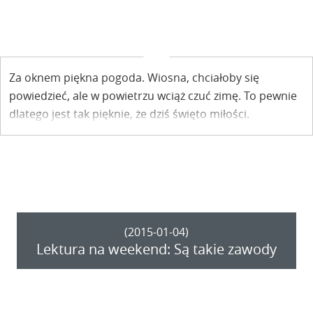
Za oknem piękna pogoda. Wiosna, chciałoby się
powiedzieć, ale w powietrzu wciąż czuć zimę. To pewnie
dlatego jest tak pięknie, że dziś święto miłości.
Specjalnie dla Państwa w klimacie walentynkowo -
tłustoczwartkowym tekst Ewy Pisuli - Dąbrowskiej z
książki "Dwa brzegi ponad tęczą".
(2015-01-04)
Lektura na weekend: Są takie zawody