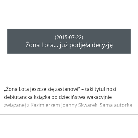
Dąbrowska.
(2015-07-22)
Żona Lota... już podjęła decyzję
„Żona Lota jeszcze się zastanowi” – taki tytuł nosi
debiutancka książka od dzieciństwa wakacyjnie
związanej z Kazimierzem Joanny Skwarek. Sama autorka
już taką decyzję podjęła: oddała się pisaniu.