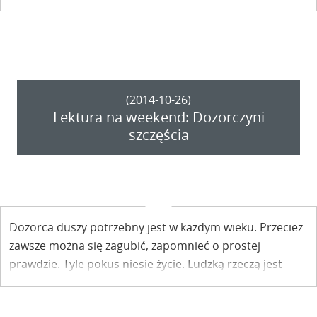
nowej odsłonie „Kuchnia Słowian” autorstwa Hanny i
Pawła Lisów, w której znajdziecie ponad sto dwadzieścia
przepisów. Jesteście ciekawi, co jedli nasi przodkowie…
1000 lat temu?
(2014-10-26)
Lektura na weekend: Dozorczyni
szczęścia
Dozorca duszy potrzebny jest w każdym wieku. Przecież
zawsze można się zagubić, zapomnieć o prostej
prawdzie. Tyle pokus niesie życie. Ludzką rzeczą jest
błądzić. Tam na górze już nic nie nawywijamy - pisze Ewa
Pisula Dąbrowska w swojej ksiązce "Dwa brzegi ponad