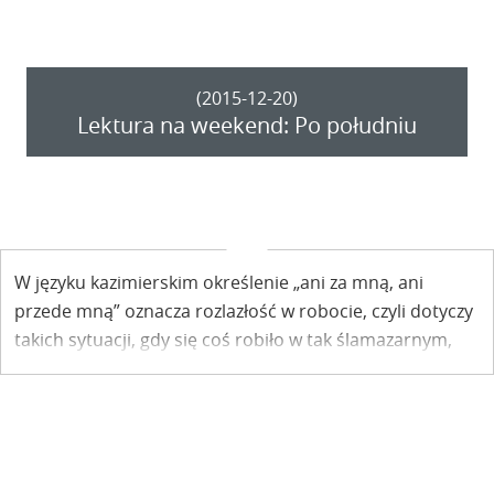
(2015-12-20)
Lektura na weekend: Po południu
W języku kazimierskim określenie „ani za mną, ani
przede mną” oznacza rozlazłość w robocie, czyli dotyczy
takich sytuacji, gdy się coś robiło w tak ślamazarnym,
powolnym tempie, że nie wszystko się zrobiło i raczej nie
zanosi się, żeby się zdążyło zrobić — pisze Ewa Pisula —
Dąbrowska w "Dwóch brzegach ponad tęczą". Czy znają
Państwo inne, typowe dla Kazimierza powiedzenia?