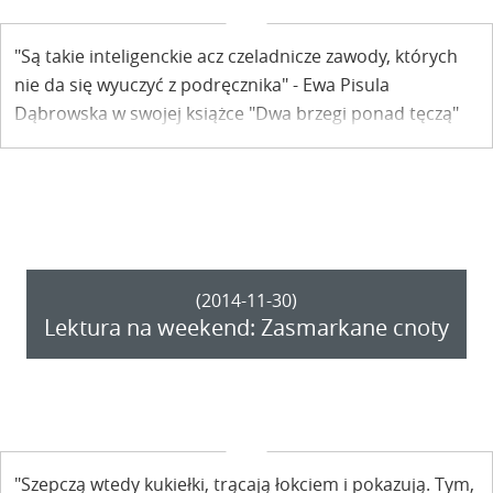
"Są takie inteligenckie acz czeladnicze zawody, których
nie da się wyuczyć z podręcznika" - Ewa Pisula
Dąbrowska w swojej książce "Dwa brzegi ponad tęczą"
pisze o wadze autorytetów w medycynie.
(2014-11-30)
Lektura na weekend: Zasmarkane cnoty
"Szepczą wtedy kukiełki, trącają łokciem i pokazują. Tym,