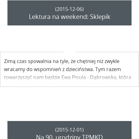
(2015-12-06)
Lektura na weekend: Sklepik
Zimą czas spowalnia na tyle, że chętniej niż zwykle
wracamy do wspomnień z dzieciństwa. Tym razem
towarzyszyć nam będzie Ewa Pisula - Dąbrowska, która
w rozdziale "Sklepik" swojej książki "Dwa brzegi ponad
tęczą" opowiada o swoich młodych latach na Lubelskiej.
(2015-12-01)
Na 90. urodziny TPMKD