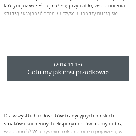
którym już wcześniej coś się przytrafiło, wspomnienia
studzą skrajność ocen. Ci czyści i ubodzy burzą się
silniej." - o jakich zasmarkanych cnotach pisze tym
razem Ewa Pisula - Dąbrowska w "Dwóch brzegach
ponad tęczą"?
(2014-11-13)
Gotujmy jak nasi przodkowie
Dla wszystkich miłośników tradycyjnych polskich
smaków i kuchennych eksperymentów mamy dobrą
wiadomość! W przyszłym roku na rynku pojawi się w