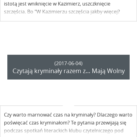
istotą jest wniknięcie w Kazimierz, uszczknięcie
szczęścia. Bo "W Kazimierzu szczęścia jakby więcej?
Więcej ciut?" - śpiewał Leszek Długosz. I w tym duchu
utrzymany jest kolejny rozdział książki Ewy Pisuli -
Dąbrowskiej "Dwa brzegi ponad tęczą" - "Pod Wieżą".
(2017-06-04)
Czytają kryminały razem z... Mają Wolny
Czy warto marnować czas na kryminały? Dlaczego warto
poświęcać czas kryminałom? Te pytania przewijają się
podczas spotkań literackich klubu czytelniczego pod