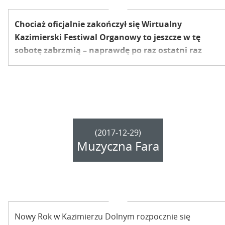
Chociaż oficjalnie zakończył się Wirtualny
Kazimierski Festiwal Organowy to jeszcze w tę
sobotę zabrzmią – naprawdę po raz ostatni raz
festiwalowo tego lata – kazimierskie organy.
Koncert tradycyjnie o godzinie 19:00.
(2017-12-29)
Muzyczna Fara
Nowy Rok w Kazimierzu Dolnym rozpocznie się