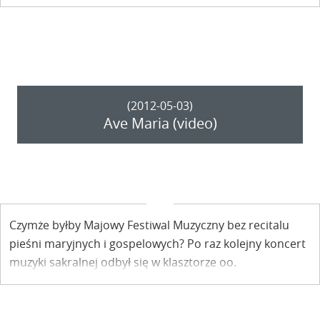
bawiła publiczność w Knajpie u Fryzjera? Zobaczcie,
Państwo, sami.
(2012-05-03)
Ave Maria (video)
Czymże byłby Majowy Festiwal Muzyczny bez recitalu
pieśni maryjnych i gospelowych? Po raz kolejny koncert
muzyki sakralnej odbył się w klasztorze oo.
franciszkanów w Kazimierzu Dolnym.