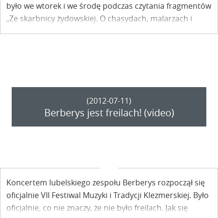
było we wtorek i we środę podczas czytania fragmentów
„Ze skarbnicy żydowskiej. O chasydach, malarzach i
wizycie polskich dostojników” w ramach VII Festiwalu
Muzyki i Tradycji Klezmerskiej.
(2012-07-11)
Berberys jest freilach! (video)
Koncertem lubelskiego zespołu Berberys rozpoczął się
oficjalnie VII Festiwal Muzyki i Tradycji Klezmerskiej. Było
oficjalnie, co nie znaczy, że nie było freilach. Jak się