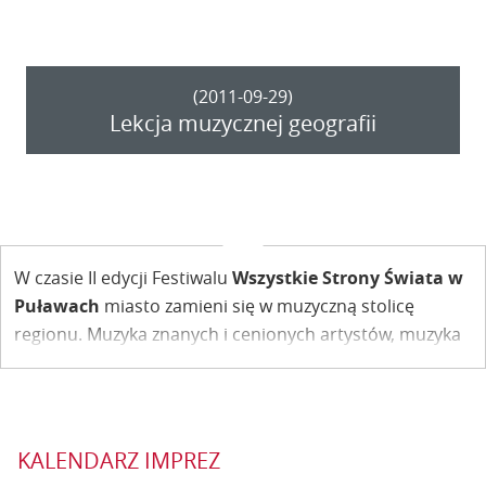
(2011-09-29)
Lekcja muzycznej geografii
W czasie II edycji Festiwalu
Wszystkie Strony Świata w
Puławach
miasto zamieni się w muzyczną stolicę
regionu. Muzyka znanych i cenionych artystów, muzyka
różnorodnych kultur połączy tradycję z szaleństwem
improwizacji. Dzięki temu Festiwal Wszystkie Strony
Świata stanie się lekcją muzycznej geografii.
KALENDARZ IMPREZ