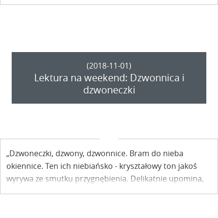
terenu do niej przyległego.
(2018-11-01)
Lektura na weekend: Dzwonnica i
dzwoneczki
„Dzwoneczki, dzwony, dzwonnice. Bram do nieba
okiennice. Ten ich niebiańsko - kryształowy ton jakoś
wyrywa ze smutku przygnębienia. Delikatnie upomina,
że to zwyczajna, utarta droga losu. – pisze w rozdziale
"Dzwonnica i dzwoneczki” swojej książki "Dwa brzegi
ponad tęczą” Ewa Pisula – Dąbrowska.