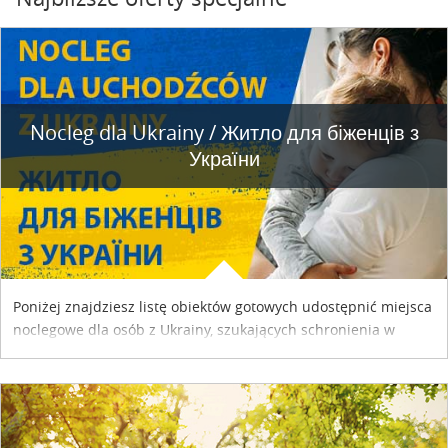
Nocleg dla Ukrainy / Житло для бiженцiв з
України
Poniżej znajdziesz listę obiektów gotowych udostępnić miejsca
noclegowe dla osób z Ukrainy, szukających schronienia w
naszym kraju. Skontaktuj się z właścicielem obiektu i uzgodnij
szczegóły....