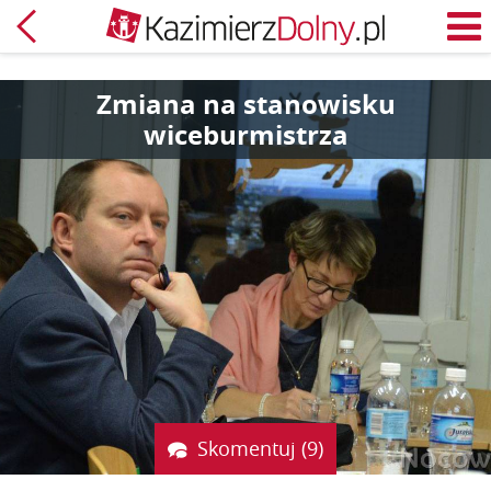
Powrót
M
Zmiana na stanowisku
wiceburmistrza
Skomentuj (9)