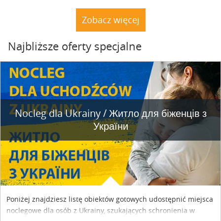
rybnym. Miały tu stać trzy nielegalnie postawione drewniane
dacze. Nie stoją. A natura powoli dochodzi do siebie.
Zobacz więcej
Najbliższe oferty specjalne
Nocleg dla Ukrainy / Житло для бiженцiв з
України
Poniżej znajdziesz listę obiektów gotowych udostępnić miejsca
noclegowe dla osób z Ukrainy, szukających schronienia w