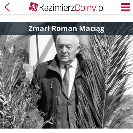
Powrót
M
Zmarł Roman Maciąg