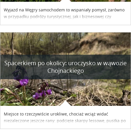
Wyjazd na Węgry samochodem to wspaniały pomysł, zarówno
w przypadku podróży turystycznej, jak i biznesowej czy
służbowej. Pamiętać tylko trzeba o wykupieniu winiety, co
można szybko i sprawnie zrobić online. Materiał powstał dzięki
współpracy reklamowej z Hungary Vignette.
Spacerkiem po okolicy: uroczysko w wąwozie
Chojnackiego
Miejsce to rzeczywiście urokliwe, chociaż wciąż widać
niezaleczone jeszcze rany: podcięte skarpy lessowe, pustka po
nielegalnie wyciętych drzewach, bajorko po dawnym stawie