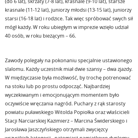
(do 6 lat), skrzaty (7-8 lat), krasnale (9-10 lat), starsze
krasnale (11-12 lat), juniorzy młodsi (13-15 lat), juniorzy
starsi (16-18 lat) i rodzice. Tak więc spróbować swych sił
mógł każdy. W roku ubiegłym w imprezie wzięło udział
40 osób, w roku bieżącym – 66.
Zawody polegały na pokonaniu specjalnie ustawionego
slalomu. Każdy uczestnik miał dwie szansy – dwa zjazdy.
W międzyczasie była możliwość, by trochę potrenować
na stoku lub po prostu odpocząć. Najbardziej
wyczekiwanym i emocjonującym momentem było
oczywiście wręczania nagród. Puchary z rąk starosty
powiatu puławskiego Witolda Popiołka oraz właścicieli
Stacji Narciarskiej Kazimierz – Marcina Świderskiego i
Jarosława Jaszczyńskiego otrzymali zwycięzcy