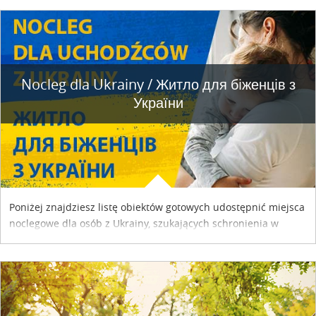
Nocleg dla Ukrainy / Житло для бiженцiв з
України
Poniżej znajdziesz listę obiektów gotowych udostępnić miejsca
noclegowe dla osób z Ukrainy, szukających schronienia w
naszym kraju. Skontaktuj się z właścicielem obiektu i uzgodnij
szczegóły....