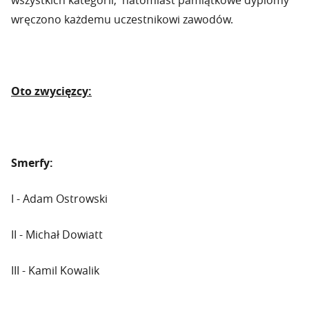
wszystkich kategorii, natomiast pamiątkowe dyplomy
wręczono każdemu uczestnikowi zawodów.
Oto zwycięzcy:
Smerfy:
I - Adam Ostrowski
II - Michał Dowiatt
III - Kamil Kowalik