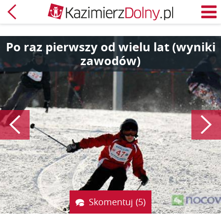
Powrót
M
Po raz pierwszy od wielu lat (wyniki
zawodów)
Poprzedni
Skomentuj (5)