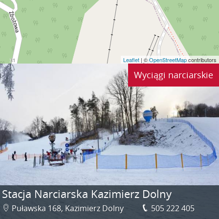
Leaflet
| ©
OpenStreetMap
contributors
Wyciągi narciarskie
Stacja Narciarska Kazimierz Dolny
Puławska 168, Kazimierz Dolny
505 222 405