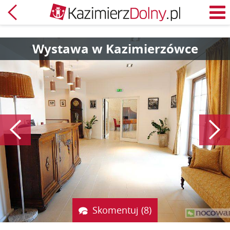
Powrót
M
Wystawa w Kazimierzówce
Poprzedni
Skomentuj (8)