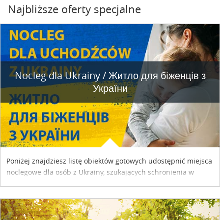
Najbliższe oferty specjalne
Nocleg dla Ukrainy / Житло для бiженцiв з
України
Poniżej znajdziesz listę obiektów gotowych udostępnić miejsca
noclegowe dla osób z Ukrainy, szukających schronienia w
naszym kraju. Skontaktuj się z właścicielem obiektu i uzgodnij
szczegóły....