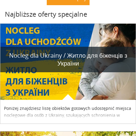
Najbliższe oferty specjalne
Nocleg dla Ukrainy / Житло для бiженцiв з
України
Poniżej znajdziesz listę obiektów gotowych udostępnić miejsca
noclegowe dla osób z Ukrainy, szukających schronienia w
naszym kraju. Skontaktuj się z właścicielem obiektu i uzgodnij
szczegóły....