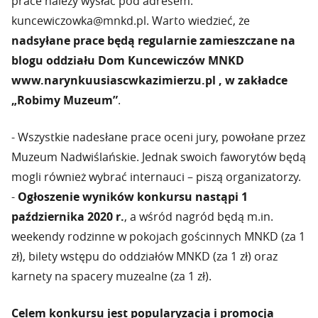
prace należy wysłać pod adresem:
kuncewiczowka@mnkd.pl. Warto wiedzieć, że
nadsyłane prace będą regularnie zamieszczane na
blogu oddziału Dom Kuncewiczów MNKD
www.narynkuusiascwkazimierzu.pl , w zakładce
„Robimy Muzeum”
.
- Wszystkie nadesłane prace oceni jury, powołane przez
Muzeum Nadwiślańskie. Jednak swoich faworytów będą
mogli również wybrać internauci – piszą organizatorzy.
-
Ogłoszenie wyników konkursu nastąpi 1
października 2020 r.
, a wśród nagród będą m.in.
weekendy rodzinne w pokojach gościnnych MNKD (za 1
zł), bilety wstępu do oddziałów MNKD (za 1 zł) oraz
karnety na spacery muzealne (za 1 zł).
Celem konkursu jest popularyzacja i promocja