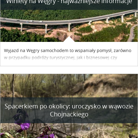
Winiety na Węgry - najważniejsze informacje
Wyjazd na Węgry samochodem to wspaniały pomysł, zarówno
w przypadku podróży turystycznej, jak i biznesowej czy
służbowej. Pamiętać tylko trzeba o wykupieniu winiety, co
można szybko i sprawnie zrobić online. Materiał powstał dzięki
współpracy reklamowej z Hungary Vignette.
Spacerkiem po okolicy: uroczysko w wąwozie
Chojnackiego