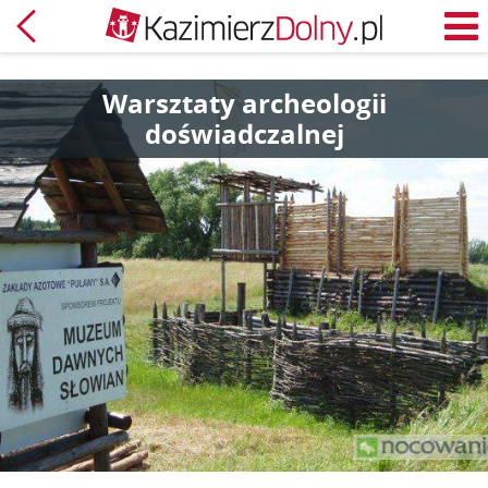
Powrót
M
Warsztaty archeologii
doświadczalnej