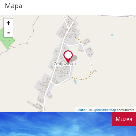
Mapa
+
-
Leaflet
| ©
OpenStreetMap
contributors
Muzea