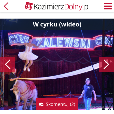
Powrót
M
W cyrku (wideo)
Poprzedni
Skomentuj (2)