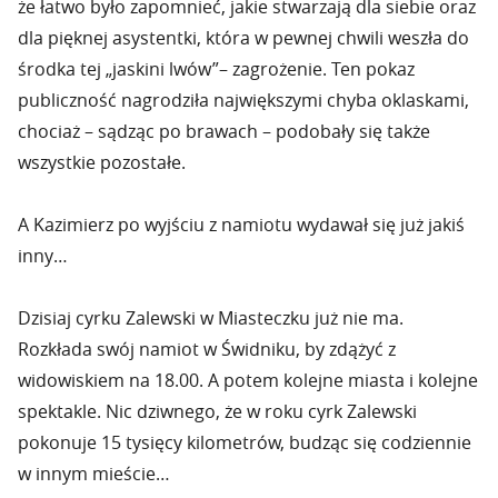
że łatwo było zapomnieć, jakie stwarzają dla siebie oraz
dla pięknej asystentki, która w pewnej chwili weszła do
środka tej „jaskini lwów”– zagrożenie. Ten pokaz
publiczność nagrodziła największymi chyba oklaskami,
chociaż – sądząc po brawach – podobały się także
wszystkie pozostałe.
A Kazimierz po wyjściu z namiotu wydawał się już jakiś
inny…
Dzisiaj cyrku Zalewski w Miasteczku już nie ma.
Rozkłada swój namiot w Świdniku, by zdążyć z
widowiskiem na 18.00. A potem kolejne miasta i kolejne
spektakle. Nic dziwnego, że w roku cyrk Zalewski
pokonuje 15 tysięcy kilometrów, budząc się codziennie
w innym mieście…