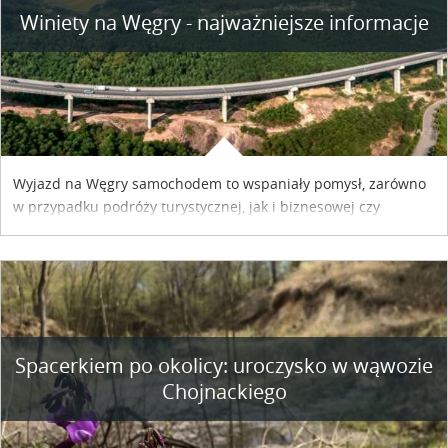
Winiety na Węgry - najważniejsze informacje
Wyjazd na Węgry samochodem to wspaniały pomysł, zarówno
w przypadku podróży turystycznej, jak i biznesowej czy
służbowej. Pamiętać tylko trzeba o wykupieniu winiety, co
można szybko i sprawnie zrobić online. Materiał powstał dzięki
współpracy reklamowej z Hungary Vignette.
Spacerkiem po okolicy: uroczysko w wąwozie
Chojnackiego