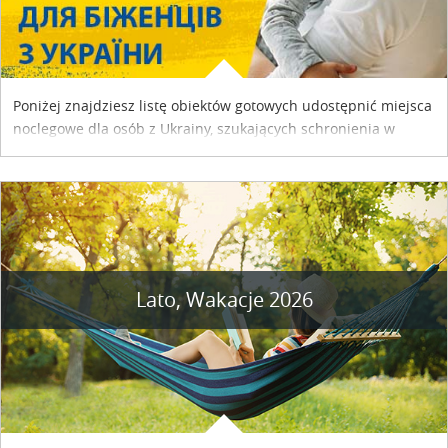
Poniżej znajdziesz listę obiektów gotowych udostępnić miejsca
noclegowe dla osób z Ukrainy, szukających schronienia w
naszym kraju. Skontaktuj się z właścicielem obiektu i uzgodnij
szczegóły....
Lato, Wakacje 2026