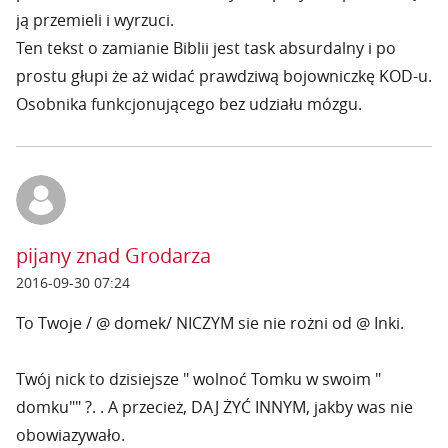
ją przemieli i wyrzuci.
Ten tekst o zamianie Biblii jest task absurdalny i po
prostu głupi że aż widać prawdziwą bojowniczkę KOD-u.
Osobnika funkcjonującego bez udziału mózgu.
pijany znad Grodarza
2016-09-30 07:24
To Twoje / @ domek/ NICZYM sie nie rożni od @ Inki.
Twój nick to dzisiejsze " wolnoć Tomku w swoim "
domku"" ?. . A przecież, DAJ ŻYĆ INNYM, jakby was nie
obowiazywało.