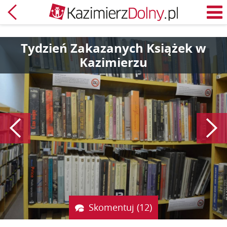
Powrót
M
Tydzień Zakazanych Książek w
Kazimierzu
Poprzedni
Skomentuj (12)