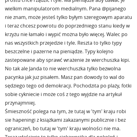
prostu chce rządzić i tyle. Ma pieniądze aby dawać je
wielkim manipulatorom medialnym. Pana @pijanego
nie znam, może jesteś tylko byłym szeregowym aparatu
i teraz chcesz powrotu do poprzedniego stanu kiedy w
krzyżu nie łamało i wypić można było więcej. Walec po
nas wszystkich przejedzie i tyle. Reszta to tylko typy
beszczelne i pazerne na pieniądze. Typy kolejno
zastepowane aby sprawć wrażenie że wierchuszka kipi.
No tak ale Janda to nie wierchuszka tylko bezwolna
pacynka jak juz pisałem. Masz pan dowody to wal do
sędziego tego od demokracji. Pochodzita po plaży, fotki
sobie cykniecie i może coś z tego wyjdzie na artykuł
przynajmniej.
Śmieszność polega na tym, że tutaj w 'tym' kraju robi
sie hapeningi z książkami zakazanymi publicznie i bez
ograniczeń, bo tutaj w 'tym' kraju wolności nie ma.