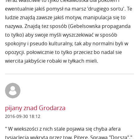
Teraz właściwie to tylko ciekawostka dla pokoleń i
ewentualnie jakiś pomysł na marsz 'drugiego sortu'. Te
ludzie znajdą zawsze jakiś motyw, manipulacja się to
nazywa. Znajdą tez sposób (Gebelsowska propaganda
to tylko) aby swoje myśli wyszczekiwać w sposób
spokojny i pseudo kulturalny, tak aby normalni byli w
opozycji. połowicznie to tylko przeciez bo nadal sie
wiercita jakbyście robaki w tyłkach mieli.
pijany znad Grodarza
2016-09-30 18:12
" W wiekszości z nich stale pojawia się chyba afera
tysiąclecia wykryta przez tow. Piterę. Sprawa "Dorsza","