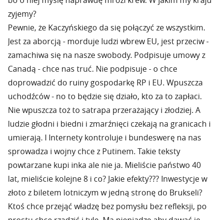
bo o niej myślę naprawdę mrozi krew. W jakim my kraju
zyjemy?
Pewnie, że Kaczyńskiego da się połączyć ze wszystkim.
Jest za aborcją - morduje ludzi wbrew EU, jest przeciw -
zamachiwa się na nasze swobody. Podpisuje umowy z
Canadą - chce nas truć. Nie podpisuje - o chce
doprowadzić do ruiny gospodarkę RP i EU. Wpuszcza
uchodźców - no to będzie się działo, kto za to zapłaci.
Nie wpuszcza toż to satrapa przerażający i złodziej. A
ludzie głodni i biedni i zmarźnięci czekają na granicach i
umierają. I Internety kontroluje i bundeswerę na nas
sprowadza i wojny chce z Putinem. Takie teksty
powtarzane kupi inka ale nie ja. Mieliście państwo 40
lat, mieliście kolejne 8 i co? Jakie efekty??? Inwestycje w
złoto z biletem lotniczym w jedną stronę do Brukseli?
Ktoś chce przejąć władzę bez pomysłu bez refleksji, po