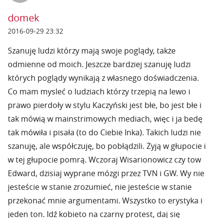
domek
2016-09-29 23:32
Szanuję ludzi którzy mają swoje poglądy, także
odmienne od moich. Jeszcze bardziej szanuję ludzi
których poglądy wynikają z własnego doświadczenia.
Co mam mysleć o ludziach którzy trzepią na lewo i
prawo pierdoły w stylu Kaczyński jest błe, bo jest błe i
tak mówią w mainstrimowych mediach, więc i ja bedę
tak mówiła i pisała (to do Ciebie Inka). Takich ludzi nie
szanuję, ale współczuję, bo pobłądzili. Żyją w głupocie i
w tej głupocie pomrą. Wczoraj Wisarionowicz czy tow
Edward, dzisiaj wyprane mózgi przez TVN i GW. Wy nie
jesteście w stanie zrozumieć, nie jesteście w stanie
przekonać mnie argumentami. Wszystko to erystyka i
jeden ton. Idź kobieto na czarny protest, daj się