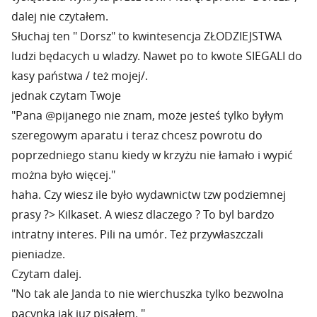
dalej nie czytałem.
Słuchaj ten " Dorsz" to kwintesencja ZŁODZIEJSTWA
ludzi będacych u wladzy. Nawet po to kwote SIEGALI do
kasy państwa / też mojej/.
jednak czytam Twoje
"Pana @pijanego nie znam, może jesteś tylko byłym
szeregowym aparatu i teraz chcesz powrotu do
poprzedniego stanu kiedy w krzyżu nie łamało i wypić
można było więcej."
haha. Czy wiesz ile było wydawnictw tzw podziemnej
prasy ?> Kilkaset. A wiesz dlaczego ? To byl bardzo
intratny interes. Pili na umór. Też przywłaszczali
pieniadze.
Czytam dalej.
"No tak ale Janda to nie wierchuszka tylko bezwolna
pacynka jak juz pisałem. "