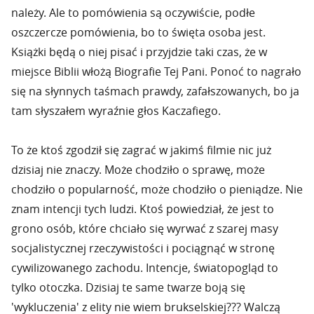
należy. Ale to pomówienia są oczywiście, podłe
oszczercze pomówienia, bo to święta osoba jest.
Książki będą o niej pisać i przyjdzie taki czas, że w
miejsce Biblii włożą Biografie Tej Pani. Ponoć to nagrało
się na słynnych taśmach prawdy, zafałszowanych, bo ja
tam słyszałem wyraźnie głos Kaczafiego.
To że ktoś zgodził się zagrać w jakimś filmie nic już
dzisiaj nie znaczy. Może chodziło o sprawę, może
chodziło o popularność, może chodziło o pieniądze. Nie
znam intencji tych ludzi. Ktoś powiedział, że jest to
grono osób, które chciało się wyrwać z szarej masy
socjalistycznej rzeczywistości i pociągnąć w stronę
cywilizowanego zachodu. Intencje, światopogląd to
tylko otoczka. Dzisiaj te same twarze boją się
'wykluczenia' z elity nie wiem brukselskiej??? Walczą