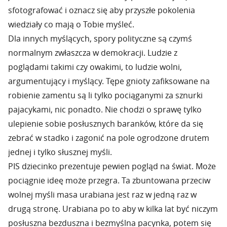
sfotografować i oznacz się aby przyszłe pokolenia
wiedziały co mają o Tobie myśleć.
Dla innych myślących, spory polityczne są czymś
normalnym zwłaszcza w demokracji. Ludzie z
poglądami takimi czy owakimi, to ludzie wolni,
argumentujący i myślący. Tępe gnioty zafiksowane na
robienie zamentu są li tylko pociąganymi za sznurki
pajacykami, nic ponadto. Nie chodzi o sprawę tylko
ulepienie sobie posłusznych baranków, które da się
zebrać w stadko i zagonić na pole ogrodzone drutem
jednej i tylko słusznej myśli.
PIS dziecinko prezentuje pewien pogląd na świat. Może
pociągnie ideę może przegra. Ta zbuntowana przeciw
wolnej myśli masa urabiana jest raz w jedną raz w
drugą stronę. Urabiana po to aby w kilka lat być niczym
posłuszna bezduszna i bezmyślna pacynka, potem się