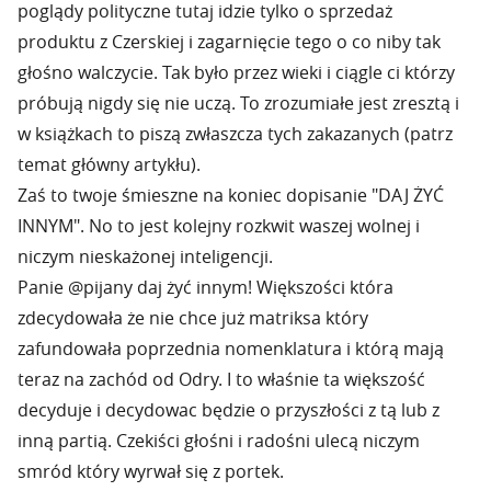
poglądy polityczne tutaj idzie tylko o sprzedaż
produktu z Czerskiej i zagarnięcie tego o co niby tak
głośno walczycie. Tak było przez wieki i ciągle ci którzy
próbują nigdy się nie uczą. To zrozumiałe jest zresztą i
w książkach to piszą zwłaszcza tych zakazanych (patrz
temat główny artykłu).
Zaś to twoje śmieszne na koniec dopisanie "DAJ ŻYĆ
INNYM". No to jest kolejny rozkwit waszej wolnej i
niczym nieskażonej inteligencji.
Panie @pijany daj żyć innym! Większości która
zdecydowała że nie chce już matriksa który
zafundowała poprzednia nomenklatura i którą mają
teraz na zachód od Odry. I to właśnie ta większość
decyduje i decydowac będzie o przyszłości z tą lub z
inną partią. Czekiści głośni i radośni ulecą niczym
smród który wyrwał się z portek.