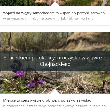
Wyjazd na Węgry samochodem to wspaniały pomysł, zarówno
w przypadku podróży turystycznej, jak i biznesowej czy
służbowej. Pamiętać tylko trzeba o wykupieniu winiety, co
można szybko i sprawnie zrobić online. Materiał powstał dzięki
współpracy reklamowej z Hungary Vignette.
Spacerkiem po okolicy: uroczysko w wąwozie
Chojnackiego
Miejsce to rzeczywiście urokliwe, chociaż wciąż widać
niezaleczone jeszcze rany: podcięte skarpy lessowe, pustka po