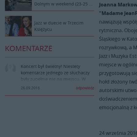
Dolnym w weekend (23-25 ...
Joanna Markows
"Madame JeanP
nawiązują współp
Jazz w duecie w Trzecim
Księżycu
rytmiczna. Oboj
Śląskiego w Kat
KOMENTARZE
rozrywkową, a Ma
Jazz i Muzyka Es
miejsce w ogólno
Koncert był świetny! Niestety
komentarze jednego ze słuchaczy
przygotowują się
były zupełnie nie na miejscu. W
hołd złożony twó
dodatku klaskał poza rytmem... Z
26.09.2016
odpowiedz
autorskimi utwo
sali obok dochodziły też głośne
śmiechy, co utrudniało odbiór tej
doświadczeniem 
wspaniałej muzyki... No ale cóż, i
emocjonalną z k
tak był to bardzo udany wieczór:-)
24 września 201