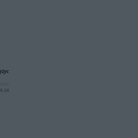
iężyc
iężyc
9-24