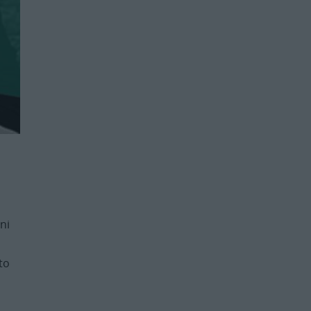
ni
a
to