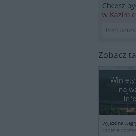
Chcesz by
w Kazimi
Zobacz t
Winiety
najw
inf
Wyjazd na Węgr
wspaniały pomys