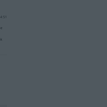
14:51
ie
ż
ak