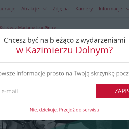
auracje
Zdjęcia
Kamery
Atrakcje
Informacje
 Księżyc z Madame JeanPierre
Chcesz być na bieżąco z wydarzeniami
z Madame JeanPierre
w Kazimierzu Dolnym?
owsze informacje prosto na Twoją skrzynkę pocz
ZAPIS
Nie, dziękuję. Przejdź do serwisu