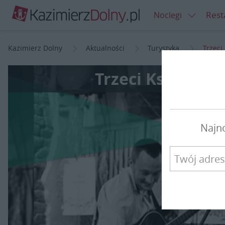
Rest
Noclegi
Kazimierz Dolny
Aktualności
Turystyka
Trzeci
Trzeci Księżyc 
Najn