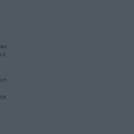
nku
 II
 ich
cję