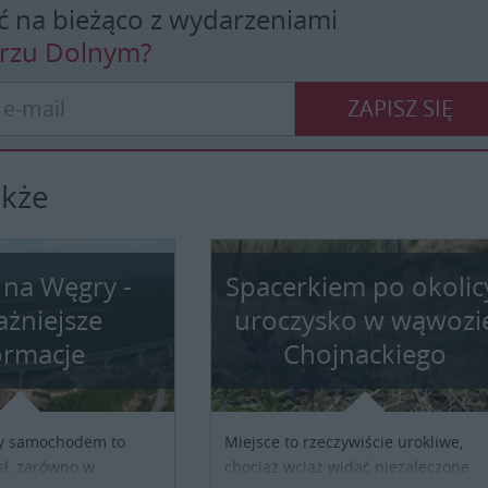
ć na bieżąco z wydarzeniami
erzu Dolnym?
ZAPISZ SIĘ
akże
 na Węgry -
Spacerkiem po okolic
ażniejsze
uroczysko w wąwozi
ormacje
Chojnackiego
y samochodem to
Miejsce to rzeczywiście urokliwe,
ł, zarówno w
chociaż wciąż widać niezaleczone