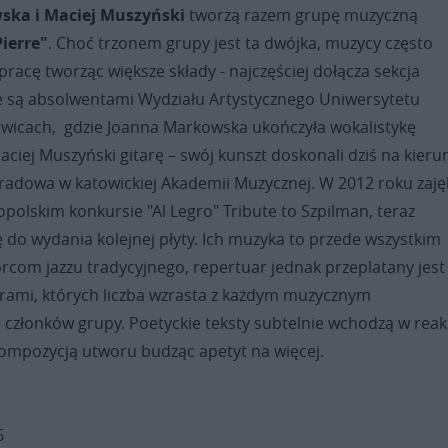
ka i Maciej Muszyński
tworzą razem grupę muzyczną
ierre"
. Choć trzonem grupy jest ta dwójka, muzycy często
racę tworząc większe składy - najczęściej dołącza sekcja
e są absolwentami Wydziału Artystycznego Uniwersytetu
owicach, gdzie Joanna Markowska ukończyła wokalistykę
ciej Muszyński gitarę – swój kunszt doskonali dziś na kieru
tradowa w katowickiej Akademii Muzycznej. W 2012 roku zajęli
polskim konkursie "Al Legro" Tribute to Szpilman, teraz
 do wydania kolejnej płyty. Ich muzyka to przede wszystkim
rcom jazzu tradycyjnego, repertuar jednak przeplatany jest
rami, których liczba wzrasta z każdym muzycznym
członków grupy. Poetyckie teksty subtelnie wchodzą w reak
ompozycją utworu budząc apetyt na więcej.
6