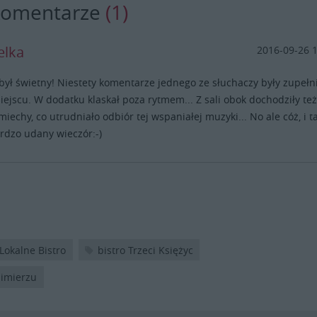
komentarze
(1)
elka
2016-09-26 
był świetny! Niestety komentarze jednego ze słuchaczy były zupełn
iejscu. W dodatku klaskał poza rytmem... Z sali obok dochodziły te
miechy, co utrudniało odbiór tej wspaniałej muzyki... No ale cóż, i t
ardzo udany wieczór:-)
 Lokalne Bistro
bistro Trzeci Księżyc
zimierzu