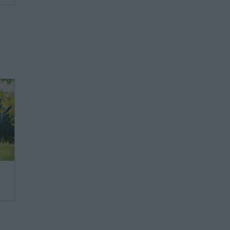
we,
ie
ie