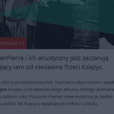
omentuj (1)
Pierre i ich akustyczny jazz zaczarują
ałający tam od niedawna Trzeci Księżyc.
, którzy już zdążyli pokochać Kazimierz całym sercem, wypeł
życu
muzyka z ich debiutanckiego albumu, którego premier
oczątkiem roku. Poznamy również nowe kompozycje, będzie 
a podróż. Na Księżycu wyląduje jazz miłości i pokoju.