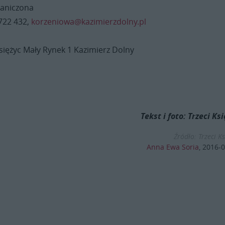
raniczona
 722 432,
korzeniowa@kazimierzdolny.pl
Księżyc Mały Rynek 1 Kazimierz Dolny
Tekst i foto: Trzeci Ks
Źródło: Trzeci Ks
Anna Ewa Soria
,
2016-0