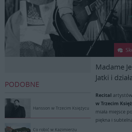
Sk
Madame Jean
Jatki i dzi
PODOBNE
Recital
artystów
w Trzecim Księ
Hansson w Trzecim Księżycu
miała miejsce p
piękna i subteln
Co robić w Kazimierzu