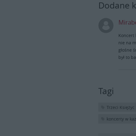
Dodane 
Mirab
Koncert 
nie na m
głośne ś
był to b
Tagi
Trzeci Księżyc
koncerty w ka