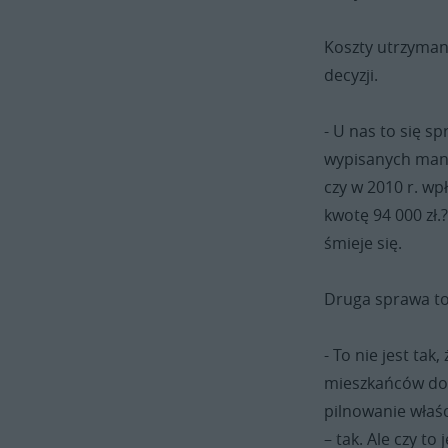
Koszty utrzymania
decyzji.
- U nas to się sp
wypisanych mand
czy w 2010 r. w
kwotę 94 000 zł.
śmieje się.
Druga sprawa to
- To nie jest ta
mieszkańców do 
pilnowanie właśc
– tak. Ale czy t