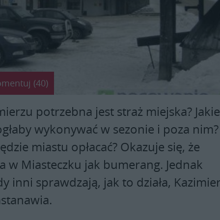
omentuj (40)
ierzu potrzebna jest straż miejska? Jaki
głaby wykonywać w sezonie i poza nim?
będzie miastu opłacać? Okazuje się, że
a w Miasteczku jak bumerang. Jednak
y inni sprawdzają, jak to działa, Kazimie
astanawia.