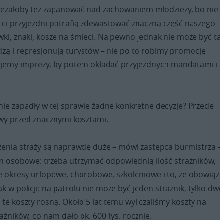
ależałoby też zapanować nad zachowaniem młodzieży, bo nie
 ci przyjezdni potrafią zdewastować znaczną część naszego
wki, znaki, kosze na śmieci. Na pewno jednak nie może być ta
dzą i represjonują turystów – nie po to robimy promocję
ujemy imprezy, by potem okładać przyjezdnych mandatami i
.
nie zapadły w tej sprawie żadne konkretne decyzje? Przede
wy przed znacznymi kosztami.
zenia straży są naprawdę duże – mówi zastępca burmistrza 
m osobowe: trzeba utrzymać odpowiednią ilość strażników,
 okresy urlopowe, chorobowe, szkoleniowe i to, że obowiąz
jak w policji: na patrolu nie może być jeden strażnik, tylko d
m te koszty rosną. Około 5 lat temu wyliczaliśmy koszty na
ażników, co nam dało ok. 600 tys. rocznie.