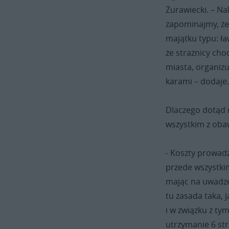
Żurawiecki. – N
zapominajmy, że
majątku typu: ła
że strażnicy cho
miasta, organiz
karami – dodaje
Dlaczego dotąd 
wszystkim z oba
- Koszty prowad
przede wszystki
mając na uwadze
tu zasada taka, 
i w związku z ty
utrzymanie 6 str