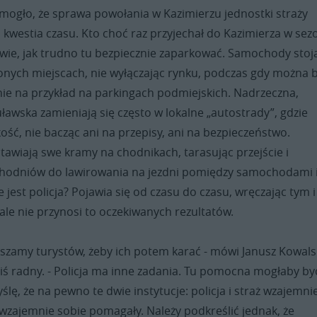
mogło, że sprawa powołania w Kazimierzu jednostki straży
ko kwestia czasu. Kto choć raz przyjechał do Kazimierza w sez
ie, jak trudno tu bezpiecznie zaparkować. Samochody stoj
onych miejscach, nie wyłączając rynku, podczas gdy można b
nie na przykład na parkingach podmiejskich. Nadrzeczna,
ławska zamieniają się często w lokalne „autostrady”, gdzie
kość, nie bacząc ani na przepisy, ani na bezpieczeństwo.
awiają swe kramy na chodnikach, tarasując przejście i
hodniów do lawirowania na jezdni pomiędzy samochodami 
 jest policja? Pojawia się od czasu do czasu, wręczając tym i
le nie przynosi to oczekiwanych rezultatów.
aszamy turystów, żeby ich potem karać - mówi Janusz Kowals
dziś radny. - Policja ma inne zadania. Tu pomocna mogłaby by
yślę, że na pewno te dwie instytucje: policja i straż wzajemni
i wzajemnie sobie pomagały. Należy podkreślić jednak, że