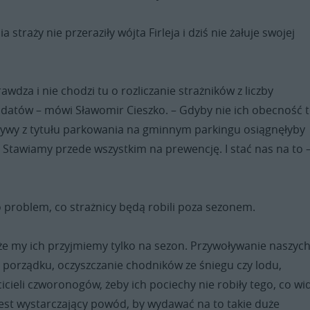
 straży nie przeraziły wójta Firleja i dziś nie żałuje swojej
rawdza i nie chodzi tu o rozliczanie strażników z liczby
atów – mówi Sławomir Cieszko. – Gdyby nie ich obecność t
pływy z tytułu parkowania na gminnym parkingu osiągnęłyby
? Stawiamy przede wszystkim na prewencję. I stać nas na to 
 problem, co strażnicy będą robili poza sezonem.
k, że my ich przyjmiemy tylko na sezon. Przywoływanie naszyc
porządku, oczyszczanie chodników ze śniegu czy lodu,
icieli czworonogów, żeby ich pociechy nie robiły tego, co wi
o jest wystarczający powód, by wydawać na to takie duże