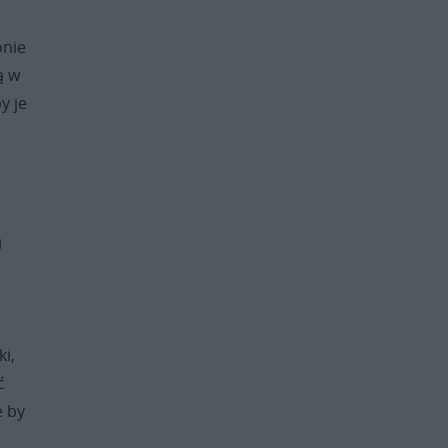
onie
ą w
y je
i
ki,
ć
e by