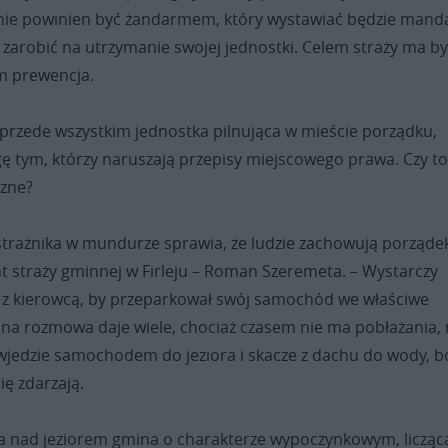
i nie powinien być żandarmem, który wystawiać będzie manda
zarobić na utrzymanie swojej jednostki. Celem straży ma b
m prewencja.
 przede wszystkim jednostka pilnująca w mieście porządku,
ę tym, którzy naruszają przepisy miejscowego prawa. Czy t
czne?
 strażnika w mundurze sprawia, że ludzie zachowują porząde
straży gminnej w Firleju – Roman Szeremeta. – Wystarczy
z kierowcą, by przeparkował swój samochód we właściwe
lna rozmowa daje wiele, chociaż czasem nie ma pobłażania, 
wjedzie samochodem do jeziora i skacze z dachu do wody, bo
ię zdarzają.
ona nad jeziorem gmina o charakterze wypoczynkowym, licząc