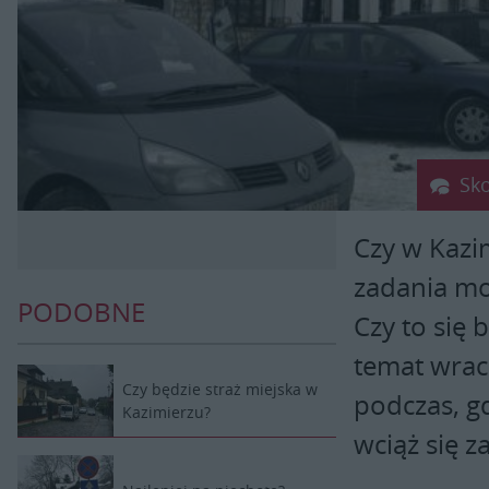
Sk
Czy w Kazim
zadania mo
PODOBNE
Czy to się 
temat wrac
Czy będzie straż miejska w
podczas, gd
Kazimierzu?
wciąż się z