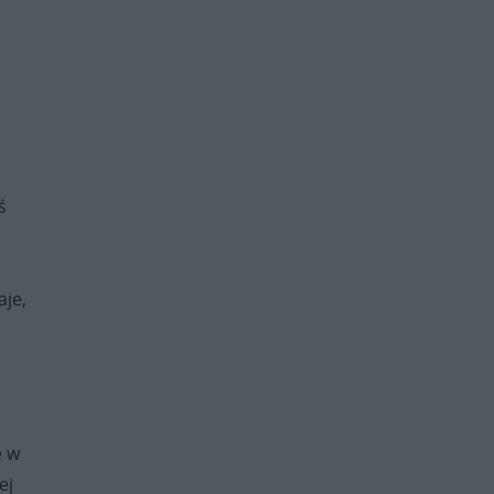
ś
aje,
e w
ej