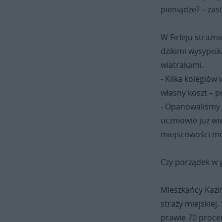
pieniądze? – zas
W Firleju strażn
dzikimi wysypisk
wiatrakami.
- Kilka kolegiów
własny koszt – pr
- Opanowaliśmy 
uczniowie już wi
miejscowości mo
Czy porządek w g
Mieszkańcy Kazi
straży miejskiej
prawie 70 proce