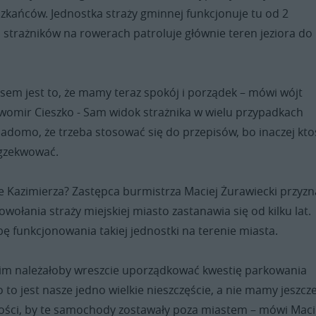
szkańców. Jednostka straży gminnej funkcjonuje tu od 2
strażników na rowerach patroluje głównie teren jeziora do
sem jest to, że mamy teraz spokój i porządek – mówi wójt
ławomir Cieszko - Sam widok strażnika w wielu przypadkach
iadomo, że trzeba stosować się do przepisów, bo inaczej kto
egzekwować.
e Kazimierza? Zastępca burmistrza Maciej Żurawiecki przyzn
wołania straży miejskiej miasto zastanawia się od kilku lat.
bę funkcjonowania takiej jednostki na terenie miasta.
kim należałoby wreszcie uporządkować kwestię parkowania
o jest nasze jedno wielkie nieszczęście, a nie mamy jeszcz
iwości, by te samochody zostawały poza miastem – mówi Maci