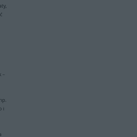
ty,
yć
o
k –
np.
 i
a