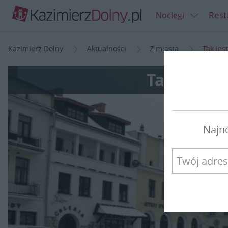
Rest
Noclegi
Kazimierz Dolny
Aktualności
Z miasta
Tak jes
Tak jest, 
Najn