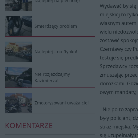
Najlepiej na piechotę?
Wydawać by się 
miejskiej to tyl
własnym autem w
Śmierdzący problem
wielu niedozwol
zostawić spokoj
Czerniawy czy Pu
Najlepiej - na Rynku!
testuje się pręd
Sprzedawcy rozst
Nie rozjeżdżajmy
zmuszając przec
Kazimierza!
dorożkami. Gdzie
owym mandaty, a
Zmotoryzowani uważajcie!
- Nie po to zapr
były policjant, 
KOMENTARZE
straż miejska. M
się uzupełniały 