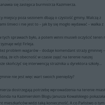
tanawia się zastępca burmistrza Kazimierza.
icy miejscy poza sezonem dbają o czystość gminy. Walczą z
ami śmieci i nie jest to – jak by się mogło wydawać – walka z
 w tych sprawach było, a potem winni musieli oczyścić teren 
zyznaje wójt Firleja.
też problem wagarów – dodaje komendant straży gminnej 
edzą, że ich obecność w czasie zajęć na terenie naszej
że skończyć się interwencją strażnika u dyrektora szkoły…
minie nie jest więc wart swoich pieniędzy?
mierza dostrzegają potrzebę wprowadzenia na terenie mias
. Sonda na Kazimierskim Blogu Janusza Kowalskiego pokazała
nt mieszkańców widzi taką konieczność. A co Państwo o tym