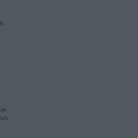
k,
–
uje
wóch