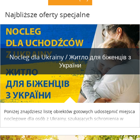
Najbliższe oferty specjalne
Nocleg dla Ukrainy / Житло для бiженцiв з
України
Poniżej znajdziesz listę obiektów gotowych udostępnić miejsca
noclegowe dla osób z Ukrainy, szukających schronienia w
naszym kraju. Skontaktuj się z właścicielem obiektu i uzgodnij
szczegóły....