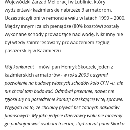
Wojewódzki Zarząd Melioracji w Lublinie, który
wydzierżawił kazimierskie nabrzeże 3 armatorom.
Uczestniczyli oni w remoncie wału w latach 1999 – 2000.
Między innymi za ich pieniądze (80% kosztów) zostały
wykonane schody prowadzące nad wodę. Nikt inny nie
był wtedy zainteresowany prowadzeniem żeglugi
pasażerskiej w Kazimierzu.
Mój konkurent
– mówi pan Henryk Skoczek, jeden z
kazimierskich armatorów -
w roku 2003 otrzymał
pozwolenie na budowę własnych schodów koło CPN –u, ale
nie chciał tam budować. Odmówił pisemnie, nawet nie
zgłosił się na posiedzenie komisji orzekającej w tej sprawie.
Wygląda na to, że chciałby pływać bez żadnych nakładów
finansowych. My jako jedynie dzierżawcy wału nie możemy
go podnajmować osobom trzecim, stąd zarzut pana Skorka