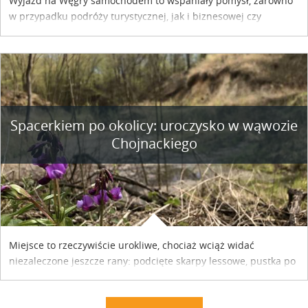
Wyjazd na Węgry samochodem to wspaniały pomysł, zarówno
w przypadku podróży turystycznej, jak i biznesowej czy
służbowej. Pamiętać tylko trzeba o wykupieniu winiety, co
można szybko i sprawnie zrobić online. Materiał powstał dzięki
współpracy reklamowej z Hungary Vignette.
Spacerkiem po okolicy: uroczysko w wąwozie
Chojnackiego
Miejsce to rzeczywiście urokliwe, chociaż wciąż widać
niezaleczone jeszcze rany: podcięte skarpy lessowe, pustka po
nielegalnie wyciętych drzewach, bajorko po dawnym stawie
rybnym. Miały tu stać trzy nielegalnie postawione drewniane