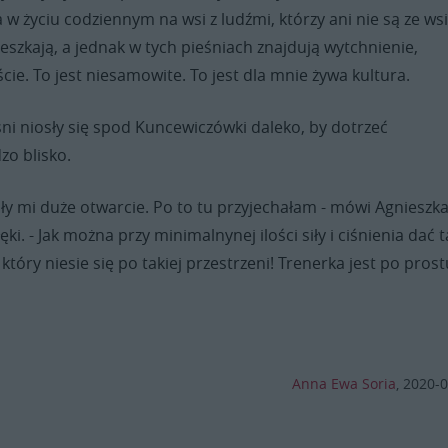
 w życiu codziennym na wsi z ludźmi, którzy ani nie są ze wsi
ieszkają, a jednak w tych pieśniach znajdują wytchnienie,
cie. To jest niesamowite. To jest dla mnie żywa kultura.
ni niosły się spod Kuncewiczówki daleko, by dotrzeć
zo blisko.
ały mi duże otwarcie. Po to tu przyjechałam - mówi Agnieszk
ęki. - Jak można przy minimalnynej ilości siły i ciśnienia dać t
 który niesie się po takiej przestrzeni! Trenerka jest po pros
Anna Ewa Soria
,
2020-0