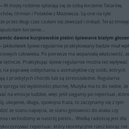
 –
W mojej rodzinie splatają się ze sobą korzenie Tatarów,
chów, Ormian i Polaków z Mazowsza. Są one na tyle
e przez długi czas czułam się zewsząd i znikąd. Teraz śmieję 
zapuściłam korzenie…
omóc dawne kurpiowskie pieśni śpiewane białym głose
 -
Jakikolwiek śpiew regularnie praktykowany będzie miał wp
yciowych człowieka. Po pierwsze ma wspaniałą właściwość, ż
ie tętnicze. Praktykując śpiew regularnie można też wpływać
, na poprawę oddychania u astmatyków czy osób, których
ją z przebytych chorób lub są stresozależne. Regularna
 sprzyja też wydolności płucnej. Muzyka ma to do siebie, że
wać na emocje ludzkie, więc jeśli sięgamy po repertuar, któr
ój, ukojenie, długa, spokojna fraza, to zaczynamy się z tym
dzić ze stanu napięcia, ze stanu gotowości do ataku czy
nia i wchodzimy w nastrój pieśni… Wielką radością jest dla
korzystywać repertuar, który teoretycznie rzecz biorąc ni