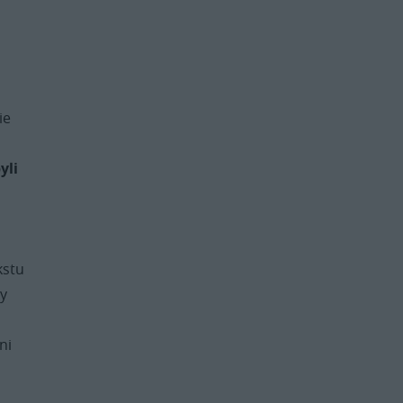
,
ie
yli
kstu
ny
ni