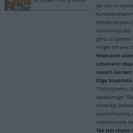
Na ludowo, choć w koronie
Jak i po co wydo
Kuncewiczówce
liderka zespołu
Humanistyczno –
głosu w śpiewie 
mogło ich więc 
Większość uczes
członkami zesp
swoich korzeni
Olga Stopińska
Tradycyjnemu za
społecznego. Obe
może być jedna
psychofizyczną, 
niekoniecznie z
Tak jest chyba