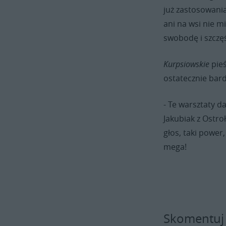
już zastosowania
ani na wsi nie m
swobodę i szczęś
Kurpsiowskie
pieś
ostatecznie bard
- Te warsztaty d
Jakubiak z Ostroł
głos, taki power,
mega!
Skomentuj