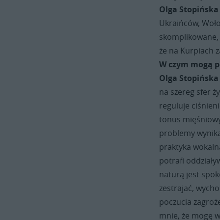
Olga Stopińska
Ukraińców, Woło
skomplikowane, ż
że na Kurpiach 
W czym mogą p
Olga Stopińska
na szereg sfer ż
reguluje ciśnien
tonus mięśniowy
problemy wynika
praktyka wokalna
potrafi oddziały
naturą jest spok
zestrajać, wycho
poczucia zagroże
mnie, że mogę wy