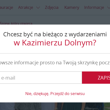
auracje
Zdjęcia
Kamery
Atrakcje
Informacje
Śpiew, który otwiera
Chcesz być na bieżąco z wydarzeniami
tóry otwiera
w Kazimierzu Dolnym?
owsze informacje prosto na Twoją skrzynkę pocz
ZAPIS
Nie, dziękuję. Przejdź do serwisu