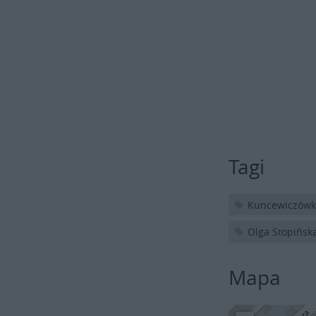
Tagi
Kuncewiczów
Olga Stopińsk
Mapa