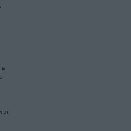
,
a
aki
tu
8-31