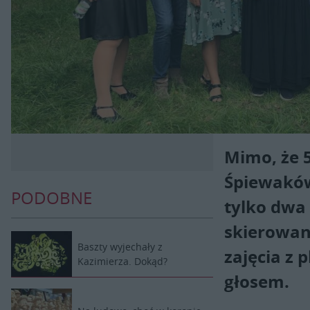
Mimo, że 5
Śpiewaków
PODOBNE
tylko dwa
skierowany
Baszty wyjechały z
zajęcia z 
Kazimierza. Dokąd?
głosem.