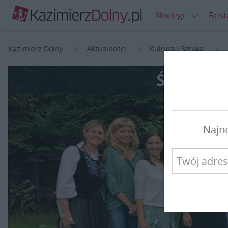
Rest
Noclegi
Kazimierz Dolny
Aktualności
Kultura i Sztuka
Śpiew, k
Najn