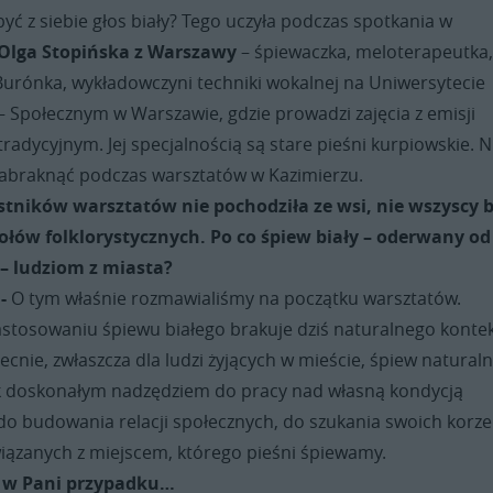
być z siebie głos biały? Tego uczyła podczas spotkania w
Olga Stopińska z Warszawy
– śpiewaczka, meloterapeutka
 Burónka, wykładowczyni techniki wokalnej na Uniwersytecie
 Społecznym w Warszawie, gdzie prowadzi zajęcia z emisji
tradycyjnym. Jej specjalnością są stare pieśni kurpiowskie. N
zabraknąć podczas warsztatów w Kazimierzu.
tników warsztatów nie pochodziła ze wsi, nie wszyscy b
ołów folklorystycznych. Po co śpiew biały – oderwany od
 – ludziom z miasta?
 -
O tym właśnie rozmawialiśmy na początku warsztatów.
stosowaniu śpiewu białego brakuje dziś naturalnego konte
cnie, zwłaszcza dla ludzi żyjących w mieście, śpiew natural
k doskonałym nadzędziem do pracy nad własną kondycją
do budowania relacji społecznych, do szukania swoich korze
wiązanych z miejscem, którego pieśni śpiewamy.
 i w Pani przypadku…