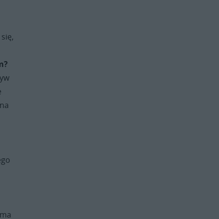
się,
m?
ływ
e
 na
ego
e ma