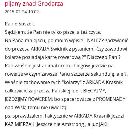
pijany znad Grodarza
2015-02-24 10:02
Panie Suszek.
Sądziłem, że Pan nie tylko pisze, a też czyta.
Na Pana mniejscu, po moim wpisie - NALEŻY zadzwonić
do prezesa ARKADA Świdnik z pytaniem;"Czy zawodowi
kolarze posiadaja kartę rowerową ?" Dlaczego Pan ?
Pan właśnie jest animatorem : biegów, jezdzie na
rowerze w czym zawsze Panu szczerze sekunduję, ale ?.
Właśnie zachowanie tych "kolarzy" z ARKADA Kraśnik
całkowicie zaprzecza Pańskiej idei : BIEGAJMY,
JEZDZIJMY ROWEREM, bo spacerowicze z PROMENADY
nad Wislą temu nie uwierzą.
ps. sprawdzałem. Faktycznie w ARKADA Krasnik jezdzi
KAZIMIERZAK. Jeszcze nie Amstrong , a już JAKI.