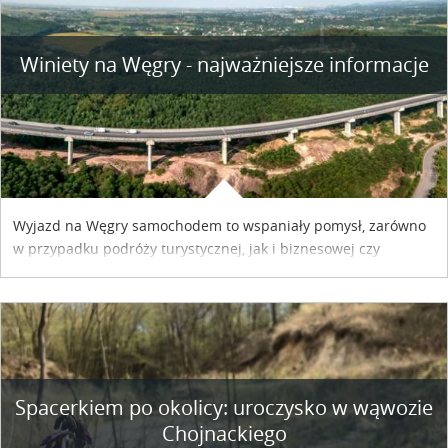
Winiety na Węgry - najważniejsze informacje
Wyjazd na Węgry samochodem to wspaniały pomysł, zarówno
w przypadku podróży turystycznej, jak i biznesowej czy
służbowej. Pamiętać tylko trzeba o wykupieniu winiety, co
można szybko i sprawnie zrobić online. Materiał powstał dzięki
współpracy reklamowej z Hungary Vignette.
Spacerkiem po okolicy: uroczysko w wąwozie
Chojnackiego