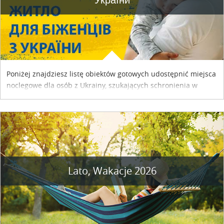
Poniżej znajdziesz listę obiektów gotowych udostępnić miejsca
noclegowe dla osób z Ukrainy, szukających schronienia w
naszym kraju. Skontaktuj się z właścicielem obiektu i uzgodnij
szczegóły....
Lato, Wakacje 2026