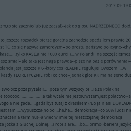
2017-09-19 
.
m,to się zacznie(lub już zaczal)--jak do glosu NADRZEDNEGO dojd
 to jeszcze rozsadek bierze gore(na zachodzie spedzilem prawie 20 l
est TO co się nazywa zamordyzm--po prostu państwo policyjne--ch
kase......tylko KASE,a nie 1000 euro!!)....w Polandii na szczęście(moż
iesz smial--ale taka jest naga prawda--pisze na bazie porównania)-
olandii jest jeszcze KK--który cos REALNIE reguluje!!Owszem ....w
 każdy TEORETYCZNIE robi co chce--jednak glos KK ma na serio du
ę swołocz pozagryzala!!.....poza tym wszyscy p[...]a,ze Polak na
 toooooo....................a tak wcale nie jest!!Owszem,jest polactwo--a
wogole nie gada.....gadalbys tutaj z dresikiem??Bo ja nie!!I DOKLAD
jest tam.....wypuszcza(no,bo ...he,he....demokracja--co 50% ludzi ni
znaczenia terminu)--a wiec w imie tej nieszczęsnej demokracji
 jozka z Gluchej Dolnej....i robi siare.....bo....primo--bariera jezy