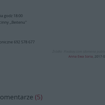
ia godz 18:00
nny ,,Beitenu''
foniczne 692 578 677
Źródło: Pixabay.com (domena publi
Anna Ewa Soria
,
2017-0
komentarze
(5)