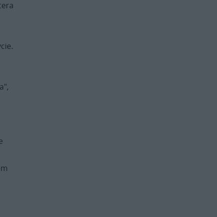
tera
cie.
a",
e
łem