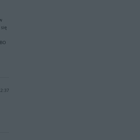
 w
 się
LBO
22:37