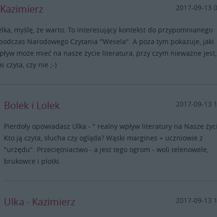
 Kazimierz
2017-09-13 
ka, myślę, że warto. To interesujący kontekst do przypomnianego
podczas Narodowego Czytania "Wesela". A poza tym pokazuje, jaki
pływ może mieć na nasze życie literatura, przy czym nieważne jest,
ki czyta, czy nie ;-)
Bolek i Lolek
2017-09-13 
Pierdoły opowiadasz Ulka - " realny wpływ literatury na Nasze życ
Kto ją czyta, słucha czy ogląda? Wąski margines + uczniowie z
"urzędu". Przeciętniactwo - a jest tego ogrom - woli telenowele,
brukowce i plotki.
Ulka - Kazimierz
2017-09-13 