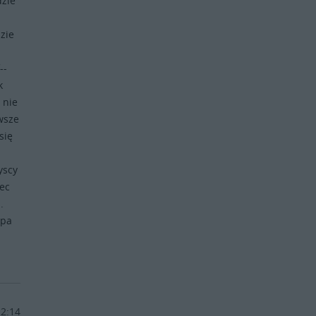
dzie
dzie
--
k
 nie
wsze
się
yscy
iec
.
opa
12:14