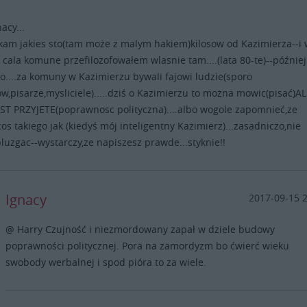
acy...
kam jakies sto(tam może z malym hakiem)kilosow od Kazimierza--i
 cala komune przefilozofowałem wlasnie tam....(lata 80-te)--później
o....za komuny w Kazimierzu bywali fajowi ludzie(sporo
w,pisarze,mysliciele).....dziś o Kazimierzu to można mowic(pisać)A
JEST PRZYJETE(poprawnosc polityczna)....albo wogole zapomnieć,ze
 cos takiego jak (kiedyś mój inteligentny Kazimierz)...zasadniczo,nie
luzgac--wystarczy,ze napiszesz prawde...styknie!!
Ignacy
2017-09-15 
@ Harry Czujność i niezmordowany zapał w dziele budowy
poprawności politycznej. Pora na zamordyzm bo ćwierć wieku
swobody werbalnej i spod pióra to za wiele.