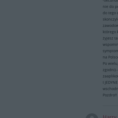
-secundo
nie oszukujmy się !!)a wiec
nie do p
zaaplikowano im (tym
do tego d
debilkom)terroryzm......noooo.....sko
ro lubia się bac.....
skonczyl
I JEDYNE NORMALNE PANSTWO--
zawodowc
no,to MY.....i wykluwajaca się
którego 
POWOLI Europa
żyjesz t
wschodnia+jakas tam czesc
wspomina
Balkanow!!...i tyle!!
symptomy
Pozdro!!
na Polsc
Po wielu
zgodni)-
zaapliko
I JEDYN
wschodni
Pozdro!!
Harry