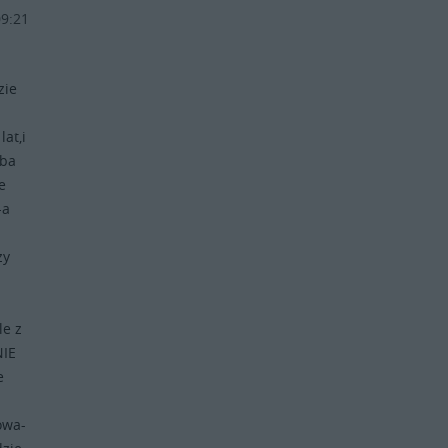
09:21
zie
at,i
yba
e
-a
zy
le z
NIE
e
kowa-