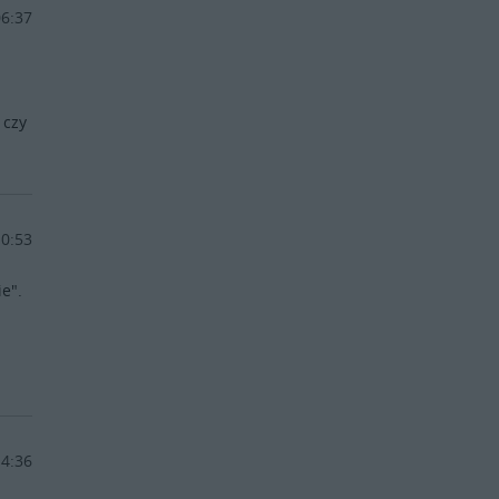
06:37
 czy
10:53
ie".
14:36