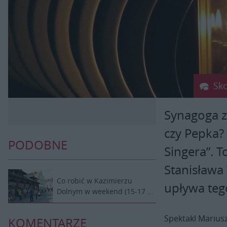
Sk
Synagoga z
czy Pepka? 
PODOBNE
Singera”. T
Stanisława
Co robić w Kazimierzu
upływa teg
Dolnym w weekend (15-17 ...
Spektakl Mariusz
KOMENTARZE