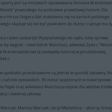
” oparty jest na motywach opowiadania Romana Brandstaet
 Wesela” powstałego na podstawie prawdziwej historii. Dla
a Hirsza Singera fakt znalezienia się na kartach polskiego
ego okazuje się nie być powodem do dumy i rujnuje mu ży
yscy razem zaskarżyli Wyspiańskiego do sądu, toby sprawę
o by wygrali – twierdził dr Waschutz, adwokat Żyda z "Wesel
ł Brandstaetterowi tę niezwykłą historię w jerozolimskiej
944 r.
 w spektaklu przedstawione są jednak w sposób zabawny. Ni
k i tańców żydowskich. 90 minut spędzonych w towarzystwie
órki Pepki oraz adwokata Waschutza będzie dla widzów źród
akcji i świetnej zabawy.
 Marczyk, Mariusz Marczyk i Jerzy Miedzińscy – aktorzy Sceny