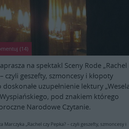
omentuj (14)
aprasza na spektakl Sceny Rode „Rachel
– czyli geszefty, szmoncesy i kłopoty
o doskonałe uzupełnienie lektury „Wesel
 Wyspiańskiego, pod znakiem którego
oroczne Narodowe Czytanie.
a Marczyka „Rachel czy Pepka? – czyli geszefty, szmoncesy i