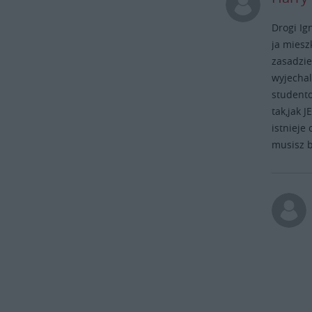
Drogi Ign
ja miesz
zasadzie
wyjechal
studento
tak,jak 
istnieje
musisz b