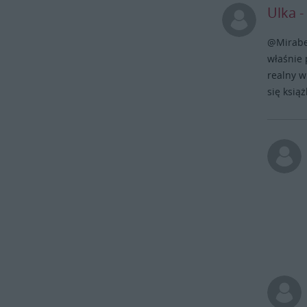
Ulka -
@Mirabel
właśnie 
realny w
się książ