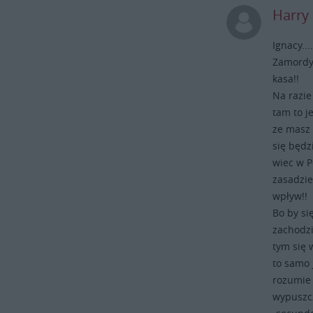
w zasadzie skonczylo--bo wyjechalo
Harry
pare osob N O R M L N Y C
H(tj.takich nie po zawodowce z
Ignacy...
IQ110--tylko normalnie)....i oni już
Zamordyz
wyprostowali trochę ten syf--
kasa!!
którego komuna narobila!!......ale,co
Na razie
się tyczy zamordyzmu--to go
tam to j
WIDAC--jak żyjesz tam pomiędzy
nimi.....(no...o sprawie znajomości
ze masz 
jezyka--to W OGOLE nie
się będz
wspominam)......najpierw była
wiec w P
rewolucja francuska....tam już
zasadzie
powstaly pierwsze symptomy
wpływ!!
zamordyzmu....potem się to
Bo by si
przeniosło do Reichu....i zatrzymalo
zachodzie
się na Polsce,gdzie na cos takiego
po prostu NIE POZWOLIL KK !!
tym się 
Po wielu,wielu latach......dostaliśmy
to samo 
WSPANIALEGO Papieza(tu chyba sa
rozumie 
wszyscy zgodni)--i tamtym
wypuszcza
bambusom(to sa biale murzyny--