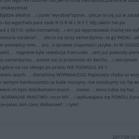
--(on tego nie rozumie--bo jak??)--inna mentalność(bariera w zasa
rzeskoczenia)
ojdzie alkohol.....i jozek "wyrabial"opinie...tyle,ze to się już w zasa
o--bo wyjechalo pare osob N O R M L N Y C H(tj.takich nie po
e z IQ110--tylko normalnie)....i oni już wyprostowali trochę ten syf
komuna narobila!!......ale,co się tyczy zamordyzmu--to go WIDAC--ja
am pomiędzy nimi.....(no...o sprawie znajomości jezyka--to W OGOLE
m)......najpierw była rewolucja francuska....tam już powstaly pier
 zamordyzmu....potem się to przeniosło do Reichu....i zatrzymalo 
e,gdzie na cos takiego po prostu NIE POZWOLIL KK !!
,wielu latach......dostaliśmy WSPANIALEGO Papieza(tu chyba sa wsz
-i tamtym bambusom(to sa biale murzyny--nie oszukujmy się !!)a w
wano im (tym debilkom)terroryzm......noooo.....skoro lubia się bac....
E NORMALNE PANSTWO--no,to MY.....i wykluwajaca się POWOLI Eur
a+jakas tam czesc Balkanow!!...i tyle!!
2017-09-15 