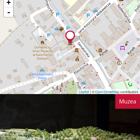
+
-
Leaflet
| ©
OpenStreetMap
contributors
Muzea