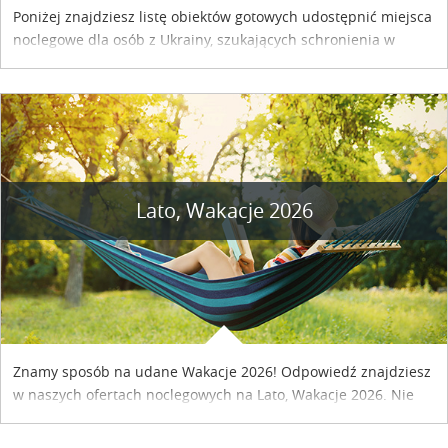
Poniżej znajdziesz listę obiektów gotowych udostępnić miejsca
noclegowe dla osób z Ukrainy, szukających schronienia w
naszym kraju. Skontaktuj się z właścicielem obiektu i uzgodnij
szczegóły....
Lato, Wakacje 2026
Znamy sposób na udane Wakacje 2026! Odpowiedź znajdziesz
w naszych ofertach noclegowych na Lato, Wakacje 2026. Nie
zwlekaj atrakcyjne noclegi czekają...