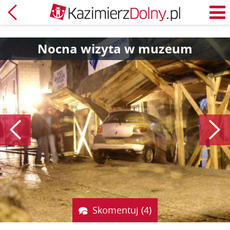
Powrót
M
Nocna wizyta w muzeum
Poprzedni
Skomentuj (4)