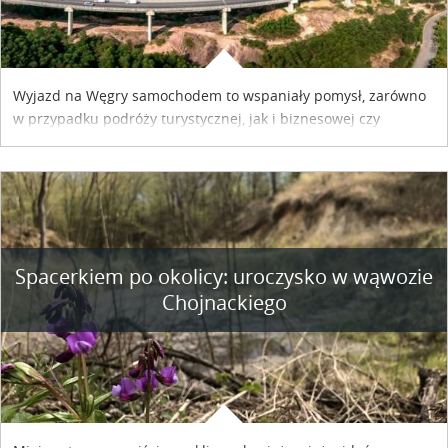
Wyjazd na Węgry samochodem to wspaniały pomysł, zarówno
w przypadku podróży turystycznej, jak i biznesowej czy
służbowej. Pamiętać tylko trzeba o wykupieniu winiety, co
można szybko i sprawnie zrobić online. Materiał powstał dzięki
współpracy reklamowej z Hungary Vignette.
Spacerkiem po okolicy: uroczysko w wąwozie
Chojnackiego