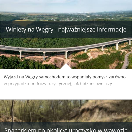
Winiety na Węgry - najważniejsze informacje
Wyjazd na Węgry samochodem to wspaniały pomysł, zarówno
w przypadku podróży turystycznej, jak i biznesowej czy
służbowej. Pamiętać tylko trzeba o wykupieniu winiety, co
można szybko i sprawnie zrobić online. Materiał powstał dzięki
współpracy reklamowej z Hungary Vignette.
Spacerkiem po okolicy: uroczysko w wąwozie