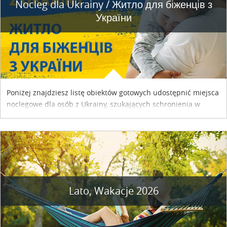
Nocleg dla Ukrainy / Житло для бiженцiв з
України
Poniżej znajdziesz listę obiektów gotowych udostępnić miejsca
noclegowe dla osób z Ukrainy, szukających schronienia w
naszym kraju. Skontaktuj się z właścicielem obiektu i uzgodnij
szczegóły....
Lato, Wakacje 2026