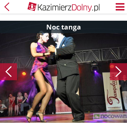
Powrót
M
Noc tanga
Poprzedni