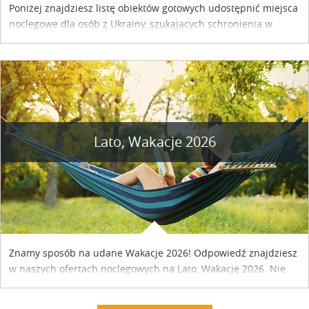
Poniżej znajdziesz listę obiektów gotowych udostępnić miejsca
noclegowe dla osób z Ukrainy, szukających schronienia w
naszym kraju. Skontaktuj się z właścicielem obiektu i uzgodnij
szczegóły....
Lato, Wakacje 2026
Znamy sposób na udane Wakacje 2026! Odpowiedź znajdziesz
w naszych ofertach noclegowych na Lato, Wakacje 2026. Nie
zwlekaj atrakcyjne noclegi czekają...