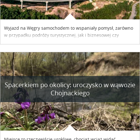
Wyjazd na Węgry samochodem to wspaniały pomysł, zarówno
w przypadku podróży turystycznej, jak i biznesowej czy
służbowej. Pamiętać tylko trzeba o wykupieniu winiety, co
można szybko i sprawnie zrobić online. Materiał powstał dzięki
współpracy reklamowej z Hungary Vignette.
Spacerkiem po okolicy: uroczysko w wąwozie
Chojnackiego
Miejsce to rzeczywiście urokliwe, chociaż wciąż widać