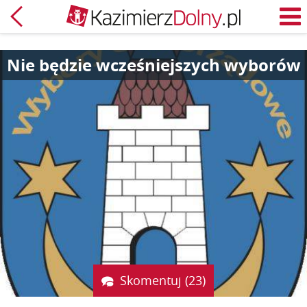
Powrót
M
Nie będzie wcześniejszych wyborów
Skomentuj (23)