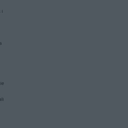
 i
a
ie
li