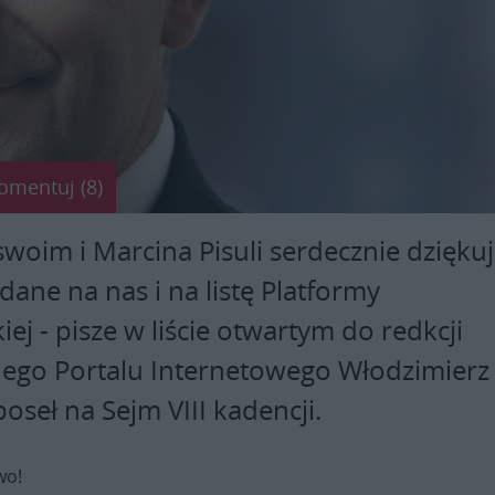
omentuj (8)
woim i Marcina Pisuli serdecznie dzięku
dane na nas i na listę Platformy
ej - pisze w liście otwartym do redkcji
iego Portalu Internetowego Włodzimierz
poseł na Sejm VIII kadencji.
wo!