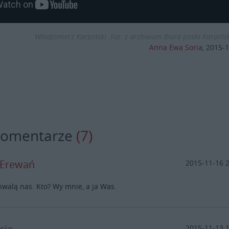
Włodzimierz Karpiński. Fot. z archiwum Biura posła Karpińs
Anna Ewa Soria
,
2015-1
komentarze
(7)
 Erewań
2015-11-16 
alą nas. Kto? Wy mnie, a ja Was.
2015-11-13 