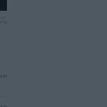
kiego
1-12
20:03
17:32