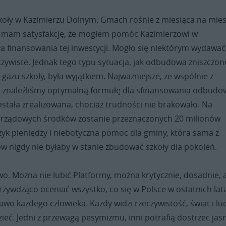
oły w Kazimierzu Dolnym. Gmach rośnie z miesiąca na mies
 mam satysfakcję, że mogłem pomóc Kazimierzowi w
ła finansowania tej inwestycji. Mogło się niektórym wydawać
oczywiste. Jednak tego typu sytuacja, jak odbudowa zniszczon
azu szkoły, była wyjątkiem. Najważniejsze, że wspólnie z
 znaleźliśmy optymalną formułę dla sfinansowania odbudo
stała zrealizowana, chociaż trudności nie brakowało. Na
 rządowych środków zostanie przeznaczonych 20 milionów
rzyk pieniędzy i niebotyczna pomoc dla gminy, która sama z
w nigdy nie byłaby w stanie zbudować szkoły dla pokoleń.
o. Można nie lubić Platformy, można krytycznie, dosadnie, 
zywdząco oceniać wszystko, co się w Polsce w ostatnich lat
rawo każdego człowieka. Każdy widzi rzeczywistość, świat i lu
dzieć. Jedni z przewagą pesymizmu, inni potrafią dostrzec jas