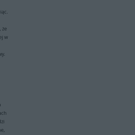
iąc.
, że
ej w
wy.
a
ach
dzi
ne,