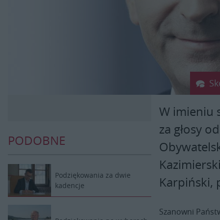
Sk
W imieniu s
za głosy od
PODOBNE
Obywatelski
Kazimiersk
Podziękowania za dwie
Karpiński, 
kadencje
Szanowni Państ