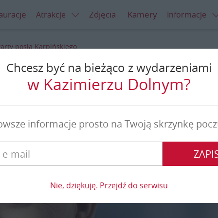
auracje
Zdjęcia
Kamery
Atrakcje
Informacje
warty posła Karpińskiego
Chcesz być na bieżąco z wydarzeniami
osła Karpińskiego
w Kazimierzu Dolnym?
owsze informacje prosto na Twoją skrzynkę pocz
ZAPIS
Nie, dziękuję. Przejdź do serwisu