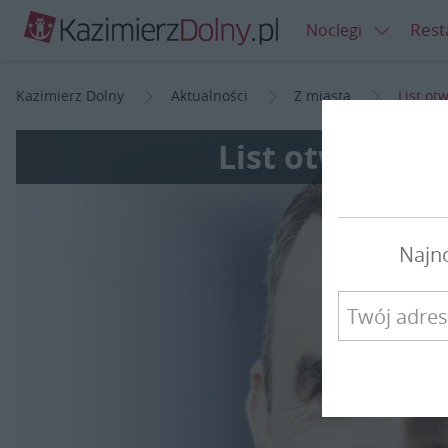
Rest
Noclegi
Kazimierz Dolny
Aktualności
Z miasta
List ot
List otwarty p
Najn