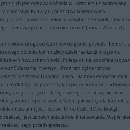
nym z nich jest odnowa kościoła w Kazimierzu zrealizowana
z Ministerstwa Kultury i Dziedzictwa Narodowego
na projekt: „Kazimierz Dolny oraz wybrane zespoły zabytko
ego – renowacja i ochrona dziedzictwa” (ponad 24 mln zł.).
odnowiono drogę od Czerniaw do granic powiatu. Remont 
trowego odcinka był możliwy dzięki realizacji programu
okalnych (tzw. schetynówki). Polega on na współfinansowa
cie aż 50% danej inwestycji. Program był inicjatywą
jeszcze przez rząd Donalda Tuska. Dla mnie osobiście miał
r a to dlatego, że przez trzy lata pracy w rządzie nadzorow
owy dróg lokalnych. Dlatego szczególnie cieszę się, że w
korzystano z tej możliwości. Wiem, jak ważny dla Kazimierza
minie mieszkam) jest Festiwal Filmu i Sztuki Dwa Brzegi.
o realizacji jest zapewnienie źródeł finansowania. Wspierał
realizacji tego przedsięwzięcia.