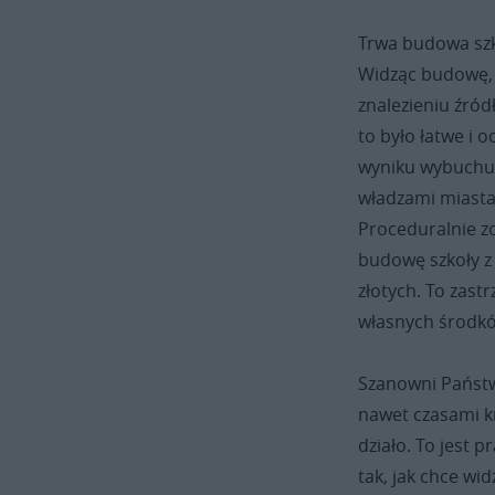
Trwa budowa szk
Widząc budowę,
znalezieniu źród
to było łatwe i 
wyniku wybuchu g
władzami miasta
Proceduralnie zo
budowę szkoły z
złotych. To zast
własnych środkó
Szanowni Państw
nawet czasami kr
działo. To jest p
tak, jak chce wi