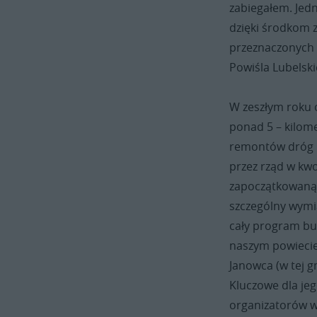
zabiegałem. Jed
niezależnie od sympatii
politycznych. Budować możemy
dzięki środkom 
tylko razem. W jedności siła! Nie
przeznaczonych 
dzielmy się. Podobno najłatwiej jest
Powiśla Lubelski
rządzić skłóconym narodem... ;-(
W zeszłym roku 
ponad 5 – kilome
remontów dróg l
przez rząd w kwo
zapoczątkowaną 
szczególny wymia
cały program bud
naszym powiecie 
Janowca (w tej g
Kluczowe dla jeg
organizatorów w 