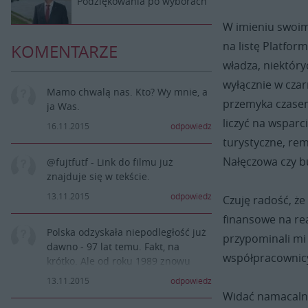
Podziękowania po wyborach
W imieniu swoim 
na listę Platfor
KOMENTARZE
władza, niektóry
wyłącznie w czar
Mamo chwalą nas. Kto? Wy mnie, a
przemyka czasem
ja Was.
liczyć na wsparc
16.11.2015
odpowiedz
turystyczne, re
Nałęczowa czy bu
@fujtfutf - Link do filmu już
znajduje się w tekście.
13.11.2015
odpowiedz
Czuję radość, ż
finansowe na rea
Polska odzyskała niepodległość już
przypominali mi 
dawno - 97 lat temu. Fakt, na
współpracownicy
krótko. Ale od roku 1989 znowu
jesteśmy niezależni. Nie dzielmy
13.11.2015
odpowiedz
się na siłę na lepszych i gorszych.
Widać namacalne
Naprawdę możemy współpracować