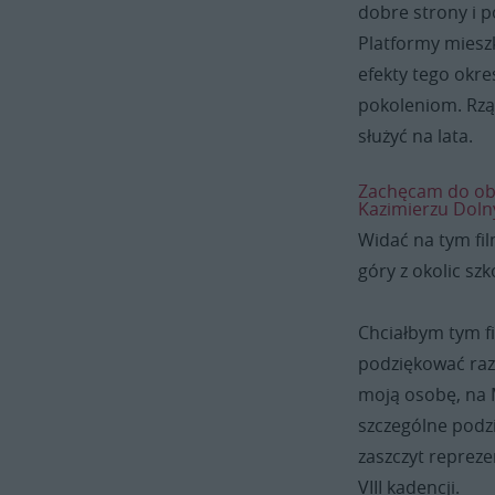
dobre strony i p
Platformy miesz
efekty tego okre
pokoleniom. Rząd
służyć na lata.
Zachęcam do obe
Kazimierzu Dol
Widać na tym fil
góry z okolic szk
Chciałbym tym f
podziękować raz 
moją osobę, na M
szczególne podz
zaszczyt reprez
VIII kadencji.