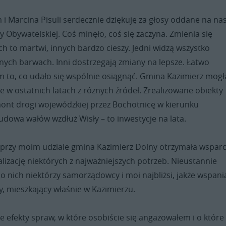
i Marcina Pisuli serdecznie dziękuję za głosy oddane na nas
my Obywatelskiej. Coś minęło, coś się zaczyna. Zmienia się
ch to martwi, innych bardzo cieszy. Jedni widzą wszystko
nych barwach. Inni dostrzegają zmiany na lepsze. Łatwo
 to, co udało się wspólnie osiągnąć. Gmina Kazimierz mogł
ie w ostatnich latach z różnych źródeł. Zrealizowane obiekty
mont drogi wojewódzkiej przez Bochotnicę w kierunku
dowa wałów wzdłuż Wisły – to inwestycje na lata.
e przy moim udziale gmina Kazimierz Dolny otrzymała wsparc
lizację niektórych z najważniejszych potrzeb. Nieustannie
o nich niektórzy samorządowcy i moi najbliżsi, jakże wspania
, mieszkający właśnie w Kazimierzu.
 efekty spraw, w które osobiście się angażowałem i o które