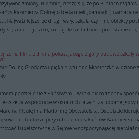
ozytywne zmiany. Niemniej cieszę się, że po 8 latach rządów
kańcy Kazimierza Dolnego będą mieli „pamiątki”, namacalne
su. Najważniejsze, że drogi, wały, szkoła czy inne obiekty pos
y się zmieniają, a to, co najbliższe ludziom, pozostanie i bę
jrzenia filmu z drona pokazującego z góry budowę szkoły 
nym.
mie Dolinę Grodarza i pięknie wtulone Miasteczko widziane 
oły.
ilmem podzielić się z Państwem i w taki niecodzienny sposó
jeszcze za współpracę w ostatnich latach, za oddane głosy 
arcina Pisulę i na Platformę Obywatelską. Osobiście kieruj
iękowania, bo także przy udziale mieszkańców Kazimierza 
entować Lubelszczyznę w Sejmie w rozpoczynającej się właśn