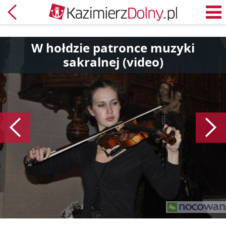
Powrót
M
W hołdzie patronce muzyki
sakralnej (video)
Poprzedni