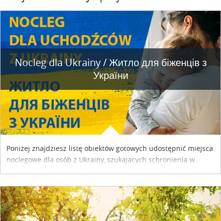
Nocleg dla Ukrainy / Житло для бiженцiв з
України
Poniżej znajdziesz listę obiektów gotowych udostępnić miejsca
noclegowe dla osób z Ukrainy, szukających schronienia w
naszym kraju. Skontaktuj się z właścicielem obiektu i uzgodnij
szczegóły....