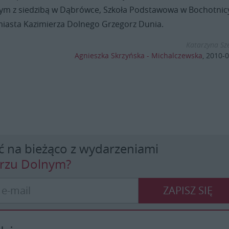
ym z siedzibą w Dąbrówce, Szkoła Podstawowa w Bochotnic
miasta Kazimierza Dolnego Grzegorz Dunia.
Katarzyna Sz
Agnieszka Skrzyńska - Michalczewska
,
2010-0
ć na bieżąco z wydarzeniami
erzu Dolnym?
ZAPISZ SIĘ