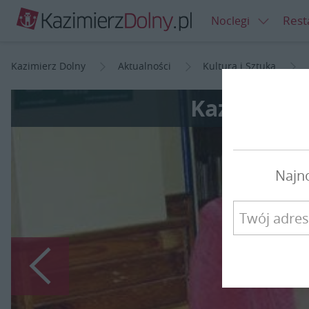
Rest
Noclegi
Kazimierz Dolny
Aktualności
Kultura i Sztuka
Kazimierz
Najn
Poprzedni