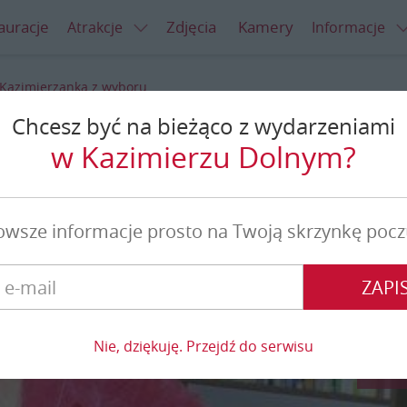
auracje
Zdjęcia
Kamery
Atrakcje
Informacje
Kazimierzanka z wyboru
Chcesz być na bieżąco z wydarzeniami
anka z wyboru
w Kazimierzu Dolnym?
owsze informacje prosto na Twoją skrzynkę pocz
ZAPIS
Nie, dziękuję. Przejdź do serwisu