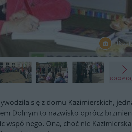
18 zdj
zobacz więce
ywodziła się z domu Kazimierskich, jedn
zem Dolnym to nazwisko oprócz brzmien
ic wspólnego. Ona, choć nie Kazimierska