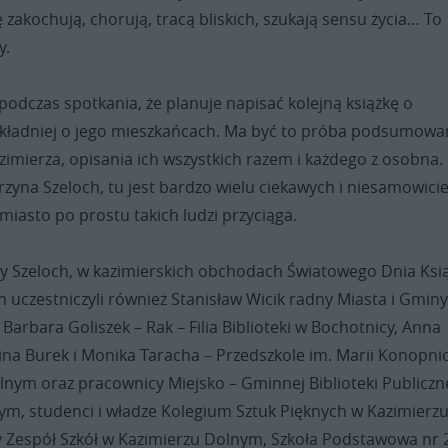
ę zakochują, chorują, tracą bliskich, szukają sensu życia… To
y.
podczas spotkania, że planuje napisać kolejną książkę o
okładniej o jego mieszkańcach. Ma być to próba podsumowa
imierza, opisania ich wszystkich razem i każdego z osobna.
arzyna Szeloch, tu jest bardzo wielu ciekawych i niesamowici
 miasto po prostu takich ludzi przyciąga.
y Szeloch, w kazimierskich obchodach Światowego Dnia Ksią
h uczestniczyli również Stanisław Wicik radny Miasta i Gmin
 Barbara Goliszek – Rak – Filia Biblioteki w Bochotnicy, Anna
ina Burek i Monika Taracha – Przedszkole im. Marii Konopnic
lnym oraz pracownicy Miejsko – Gminnej Biblioteki Publiczn
ym, studenci i władze Kolegium Sztuk Pięknych w Kazimierz
Zespół Szkół w Kazimierzu Dolnym, Szkoła Podstawowa nr 