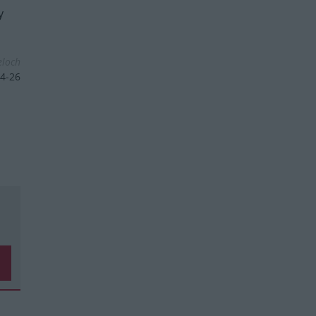
y
eloch
4-26