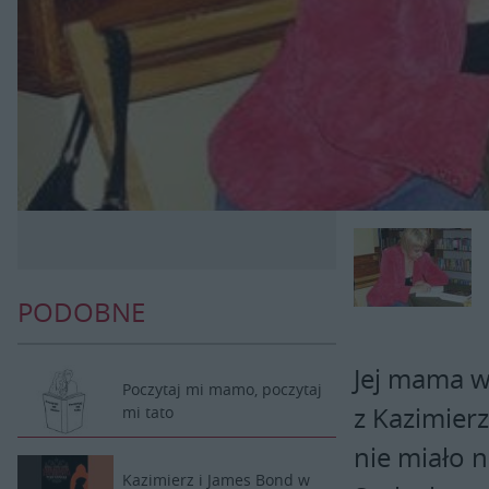
PODOBNE
Jej mama w
Poczytaj mi mamo, poczytaj
z Kazimier
mi tato
nie miało n
Kazimierz i James Bond w