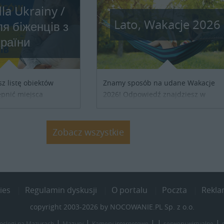
la Ukrainy /
Lato, Wakacje 2026
я бiженцiв з
країни
sz listę obiektów
Znamy sposób na udane Wakacje
pnić miejsca
2026! Odpowiedź znajdziesz w
ób z Ukrainy,
naszych ofertach noclegowych na
ronienia w naszym
Lato, Wakacje 2026. Nie zwlekaj
j się z właścicielem
atrakcyjne noclegi czekają...
Zobacz wszystkie
j szczegóły....
ies
Regulamin dyskusji
O portalu
Poczta
Rekl
copyright 2003-2026 by NOCOWANIE.PL Sp. z o.o.
|
|
| |
|
oclegi na Mazurach
Mazury
Kamery internetowe
serwery wirtualne