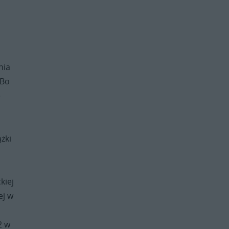
nia
 Bo
e
żki
y
kiej
ej w
u
2 w