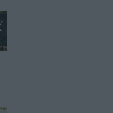
y:
e
we,
ie
ie