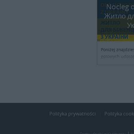
Nocleg d
Житло дл
У
Poniżej znajdzie
gotowych udostę
noclegowe dla os
szukających sch
kraju. Skontaktu
obiektu i uzgodni
Polityka prywatności
Polityka cook
|
Domy i działki w Kazimierzu
N