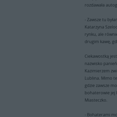
rozdawała autog
- Zawsze tu była
Katarzyna Szeloc
rynku, ale równ
drugim kawę, gdz
Ciekawostką jest
nazwisko panieńs
Kazimierzem zwi
Lublina. Mimo te
gdzie zawsze moż
bohaterowie jej 
Miasteczko.
- Bohaterami moi