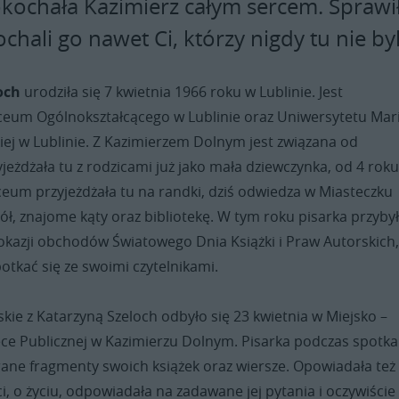
okochała Kazimierz całym sercem. Sprawi
ochali go nawet Ci, którzy nigdy tu nie by
och
urodziła się 7 kwietnia 1966 roku w Lublinie. Jest
iceum Ogólnokształcącego w Lublinie oraz Uniwersytetu Mari
iej w Lublinie. Z Kazimierzem Dolnym jest związana od
yjeżdżała tu z rodzicami już jako mała dziewczynka, od 4 rok
iceum przyjeżdżała tu na randki, dziś odwiedza w Miasteczku
ół, znajome kąty oraz bibliotekę. W tym roku pisarka przyby
okazji obchodów Światowego Dnia Książki i Praw Autorskich,
potkać się ze swoimi czytelnikami.
kie z Katarzyną Szeloch odbyło się 23 kwietnia w Miejsko –
ece Publicznej w Kazimierzu Dolnym. Pisarka podczas spotka
rane fragmenty swoich książek oraz wiersze. Opowiadała też
i, o życiu, odpowiadała na zadawane jej pytania i oczywiście