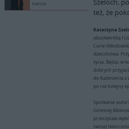
Szeloch, p
habicie
też, że pok
Katarzyna Szel
absolwentką I L
Curie-Skłodowsk
dzieciństwa. Prz
życia. Będąc w l
dobrych przyjaci
do Kazimierza z 
po raz kolejny s
Spotkanie autors
Gminnej Bibliot
przeczytała wyb
swojej twórczośc