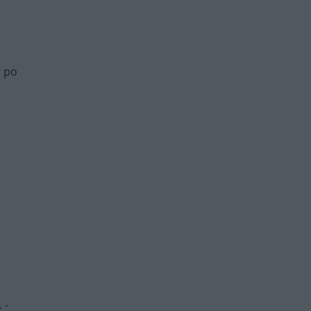
ę po
 -