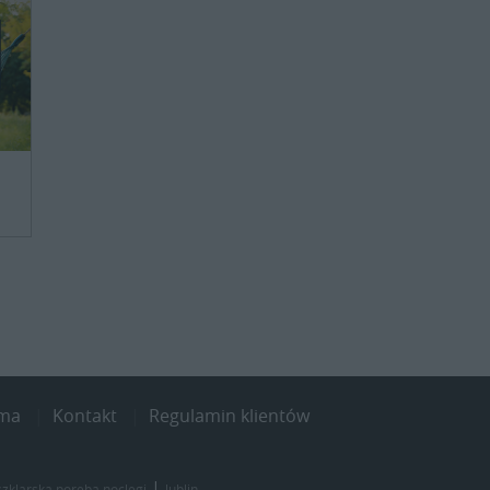
ama
Kontakt
Regulamin klientów
|
szklarska poręba noclegi
lublin