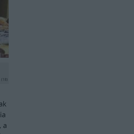
ęć
j
(18)
ak
ia
, a