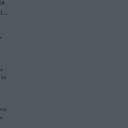
ła
li…
i
u
ła
 by
nia
 o