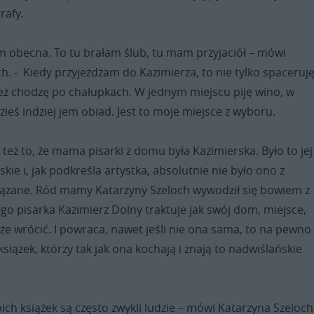
rafy.
m obecna. To tu brałam ślub, tu mam przyjaciół – mówi
h. - Kiedy przyjeżdżam do Kazimierza, to nie tylko spaceruj
ież chodzę po chałupkach. W jednym miejscu piję wino, w
ieś indziej jem obiad. Jest to moje miejsce z wyboru.
 też to, że mama pisarki z domu była Kazimierska. Było to jej
kie i, jak podkreśla artystka, absolutnie nie było ono z
ązane. Ród mamy Katarzyny Szeloch wywodził się bowiem z
go pisarka Kazimierz Dolny traktuje jak swój dom, miejsce,
e wrócić. I powraca, nawet jeśli nie ona sama, to na pewno
książek, którzy tak jak ona kochają i znają to nadwiślańskie
ch książek są często zwykli ludzie – mówi Katarzyna Szeloch.