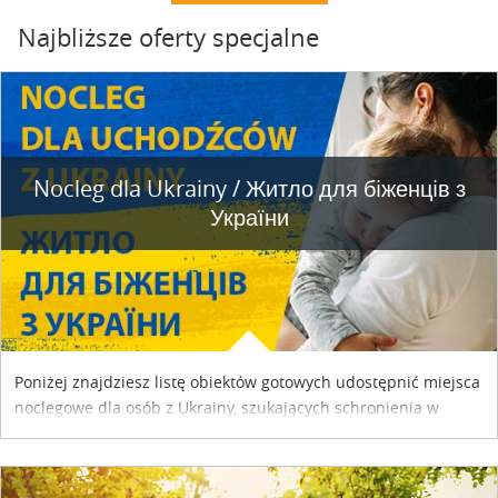
Najbliższe oferty specjalne
Nocleg dla Ukrainy / Житло для бiженцiв з
України
Poniżej znajdziesz listę obiektów gotowych udostępnić miejsca
noclegowe dla osób z Ukrainy, szukających schronienia w
naszym kraju. Skontaktuj się z właścicielem obiektu i uzgodnij
szczegóły....