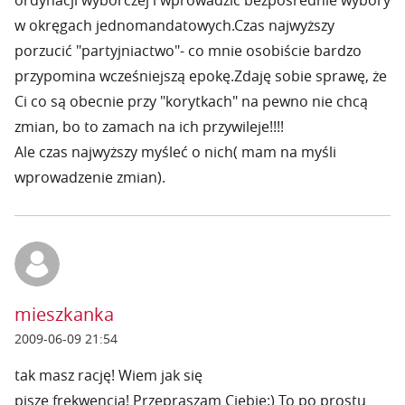
ordynacji wyborczej i wprowadzić bezpośrednie wybory
w okręgach jednomandatowych.Czas najwyższy
porzucić "partyjniactwo"- co mnie osobiście bardzo
przypomina wcześniejszą epokę.Zdaję sobie sprawę, że
Ci co są obecnie przy "korytkach" na pewno nie chcą
zmian, bo to zamach na ich przywileje!!!!
Ale czas najwyższy myśleć o nich( mam na myśli
wprowadzenie zmian).
mieszkanka
2009-06-09 21:54
tak masz rację! Wiem jak się
pisze frekwencja! Przepraszam Ciebie:) To po prostu