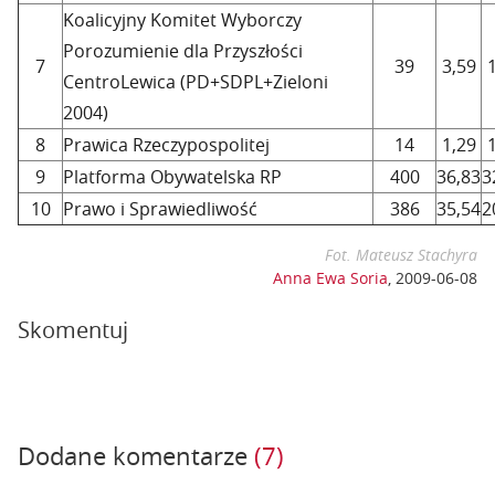
Koalicyjny Komitet Wyborczy
Porozumienie dla Przyszłości
7
39
3,59
CentroLewica (PD+SDPL+Zieloni
2004)
8
Prawica Rzeczypospolitej
14
1,29
9
Platforma Obywatelska RP
400
36,83
3
10
Prawo i Sprawiedliwość
386
35,54
2
Fot. Mateusz Stachyra
Anna Ewa Soria
,
2009-06-08
Skomentuj
Dodane komentarze
(7)