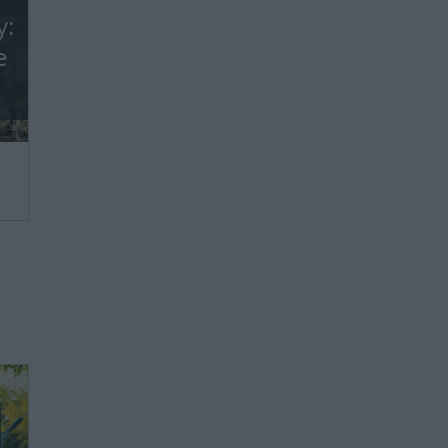
y:
e
we,
ie
ie