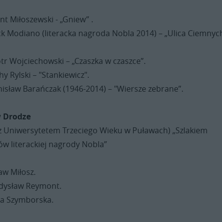
t Miłoszewski - „Gniew” .
ck Modiano (literacka nagroda Nobla 2014) – „Ulica Ciemnyc
tr Wojciechowski – „Czaszka w czaszce”.
y Rylski – "Stankiewicz".
nisław Barańczak (1946-2014) – "Wiersze zebrane”.
 Drodze
z Uniwersytetem Trzeciego Wieku w Puławach) „Szlakiem
ów literackiej nagrody Nobla”
aw Miłosz.
dysław Reymont.
a Szymborska.