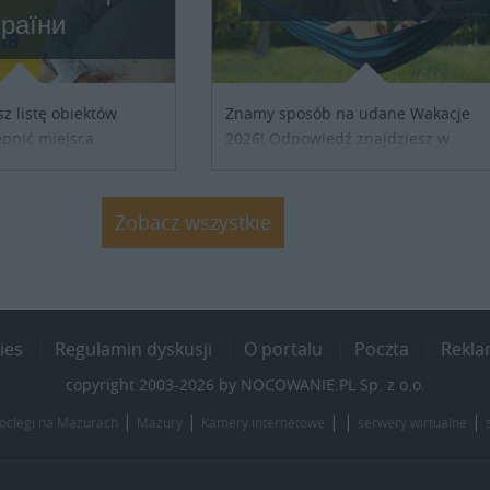
країни
sz listę obiektów
Znamy sposób na udane Wakacje
pnić miejsca
2026! Odpowiedź znajdziesz w
ób z Ukrainy,
naszych ofertach noclegowych na
ronienia w naszym
Lato, Wakacje 2026. Nie zwlekaj
j się z właścicielem
atrakcyjne noclegi czekają...
Zobacz wszystkie
j szczegóły....
ies
Regulamin dyskusji
O portalu
Poczta
Rekl
copyright 2003-2026 by NOCOWANIE.PL Sp. z o.o.
|
|
| |
|
oclegi na Mazurach
Mazury
Kamery internetowe
serwery wirtualne