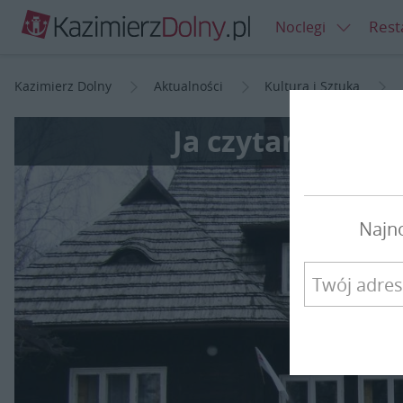
Rest
Noclegi
Kazimierz Dolny
Aktualności
Kultura i Sztuka
Ja czytam, ty cz
Najn