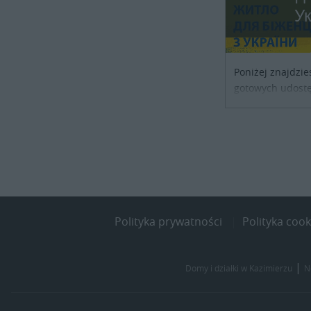
У
Poniżej znajdzie
gotowych udostę
noclegowe dla os
szukających sch
kraju. Skontaktu
obiektu i uzgodni
Polityka prywatności
Polityka cook
|
Domy i działki w Kazimierzu
N