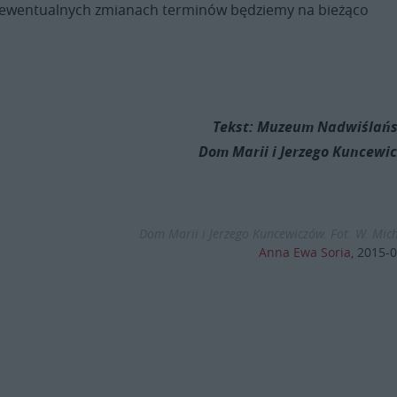
 i ewentualnych zmianach terminów będziemy na bieżąco
Tekst: Muzeum Nadwiślańs
Dom Marii i Jerzego Kuncewi
Dom Marii i Jerzego Kuncewiczów. Fot. W. Mic
Anna Ewa Soria
,
2015-0