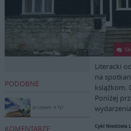
Sk
Literacki 
na spotkan
PODOBNE
książkom. 
Poniżej pr
wydarzenia
Ja czytam. A Ty?
Cykl Niedziela 
KOMENTARZE