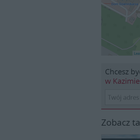
Leaf
Chcesz by
w Kazimi
Zobacz t