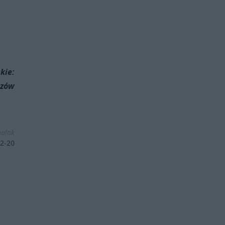
kie:
czów
halak
2-20