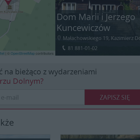
Dom Marii i Jerzego
Kuncewiczów
Małachowskiego 19, Kazimierz D
81 881-01-02
let
| ©
OpenStreetMap
contributors
ć na bieżąco z wydarzeniami
erzu Dolnym?
ZAPISZ SIĘ
akże