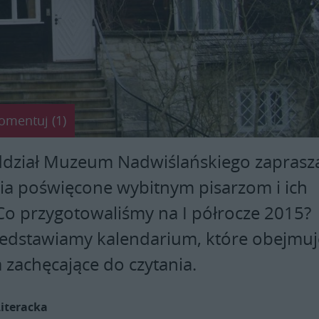
omentuj (1)
oddział Muzeum Nadwiślańskiego zaprasz
ia poświęcone wybitnym pisarzom i ich
Co przygotowaliśmy na I półrocze 2015?
zedstawiamy kalendarium, które obejmuj
 zachęcające do czytania.
Literacka