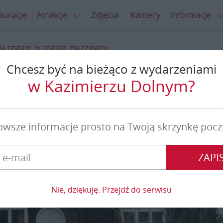
auracje
Zdjęcia
Kamery
Atrakcje
Informacje
Ja czytam, ty czytasz, my czytamy...
Chcesz być na bieżąco z wydarzeniami
ytasz, my czytamy...
w Kazimierzu Dolnym?
owsze informacje prosto na Twoją skrzynkę pocz
ZAPIS
Nie, dziękuję. Przejdź do serwisu