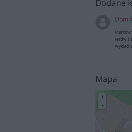
Dodane 
Dom M
Marcowe
Nadwiśla
Wykład o
Mapa
+
-