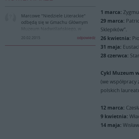
1 marca:
Zygmun
Marcowe "Niedziele Literackie"
29 marca:
Patri
odbędą się w Gmachu Głównym
Muzeum Nadwiślańskiego, w
Sklepików”.
kawiarni Muzealnej.(Początek
26 kwietnia:
Pio
20.02.2015
odpowiedz
spotkań - godz.17:00).
31 maja:
Eustach
Wykład o Miłoszu rozpocznie się o
16:00 w Domu Nauczyciela w
28 czerwca:
Sta
Puławach.
Cykl Muzeum w
(we współpracy 
polskich laureat
12 marca:
Czesł
9 kwietnia:
Wła
14 maja:
Wisław