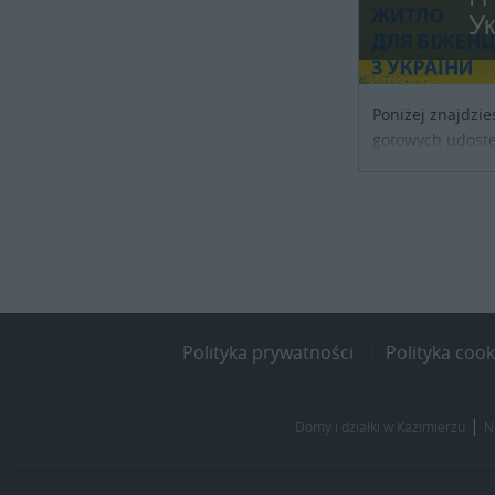
У
Poniżej znajdzie
gotowych udostę
noclegowe dla os
szukających sch
kraju. Skontaktu
obiektu i uzgodni
Polityka prywatności
Polityka cook
|
Domy i działki w Kazimierzu
N