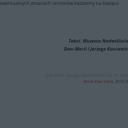
 i ewentualnych zmianach terminów będziemy na bieżąco
Tekst: Muzeum Nadwiślańs
Dom Marii i Jerzego Kuncewi
Dom Marii i Jerzego Kuncewiczów. Fot. W. Mic
Anna Ewa Soria
,
2015-0