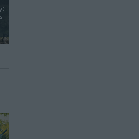
y:
e
we,
ie
ie