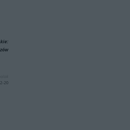
kie:
czów
halak
2-20