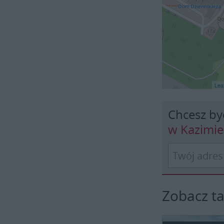
Leaf
Chcesz by
w Kazimi
Zobacz t