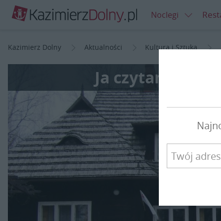
Rest
Noclegi
Kazimierz Dolny
Aktualności
Kultura i Sztuka
Ja czytam, ty cz
Najn