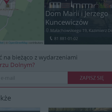
Dom Marii i Jerzego
Kuncewiczów
Małachowskiego 19, Kazimierz D
81 881-01-02
let
| ©
OpenStreetMap
contributors
ć na bieżąco z wydarzeniami
erzu Dolnym?
ZAPISZ SIĘ
akże