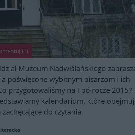
omentuj (1)
oddział Muzeum Nadwiślańskiego zaprasz
ia poświęcone wybitnym pisarzom i ich
Co przygotowaliśmy na I półrocze 2015?
zedstawiamy kalendarium, które obejmuj
 zachęcające do czytania.
Literacka