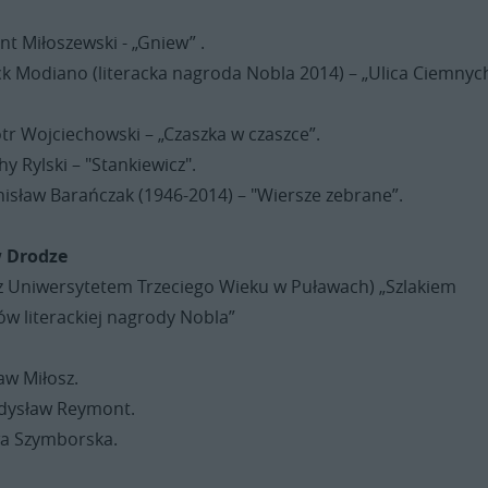
t Miłoszewski - „Gniew” .
ck Modiano (literacka nagroda Nobla 2014) – „Ulica Ciemnyc
tr Wojciechowski – „Czaszka w czaszce”.
y Rylski – "Stankiewicz".
nisław Barańczak (1946-2014) – "Wiersze zebrane”.
 Drodze
z Uniwersytetem Trzeciego Wieku w Puławach) „Szlakiem
ów literackiej nagrody Nobla”
aw Miłosz.
dysław Reymont.
a Szymborska.