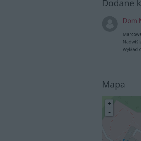
Dodane 
Dom M
Marcowe
Nadwiśla
Wykład o
Mapa
+
-