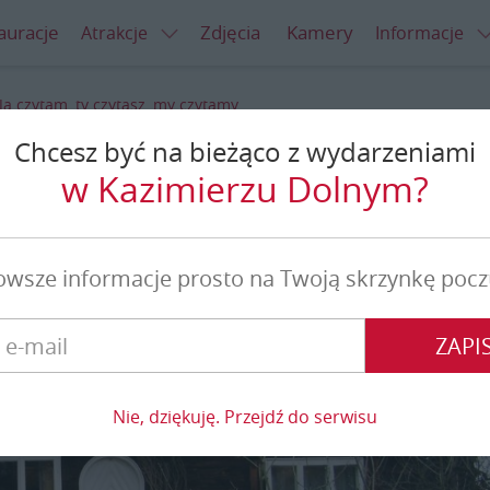
auracje
Zdjęcia
Kamery
Atrakcje
Informacje
Ja czytam, ty czytasz, my czytamy...
Chcesz być na bieżąco z wydarzeniami
ytasz, my czytamy...
w Kazimierzu Dolnym?
owsze informacje prosto na Twoją skrzynkę pocz
ZAPIS
Nie, dziękuję. Przejdź do serwisu