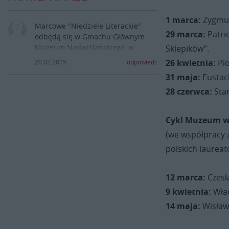
1 marca:
Zygmun
Marcowe "Niedziele Literackie"
29 marca:
Patri
odbędą się w Gmachu Głównym
Muzeum Nadwiślańskiego, w
Sklepików”.
kawiarni Muzealnej.(Początek
26 kwietnia:
Pio
20.02.2015
odpowiedz
spotkań - godz.17:00).
31 maja:
Eustach
Wykład o Miłoszu rozpocznie się o
16:00 w Domu Nauczyciela w
28 czerwca:
Sta
Puławach.
Cykl Muzeum w
(we współpracy 
polskich laureat
12 marca:
Czesł
9 kwietnia:
Wła
14 maja:
Wisław