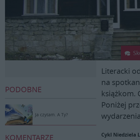
Sk
Literacki 
na spotkan
PODOBNE
książkom. 
Poniżej pr
wydarzenia
Ja czytam. A Ty?
Cykl Niedziela 
KOMENTARZE