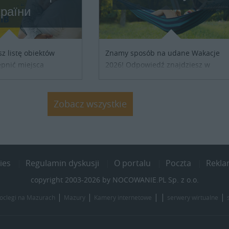
країни
sz listę obiektów
Znamy sposób na udane Wakacje
pnić miejsca
2026! Odpowiedź znajdziesz w
ób z Ukrainy,
naszych ofertach noclegowych na
ronienia w naszym
Lato, Wakacje 2026. Nie zwlekaj
j się z właścicielem
atrakcyjne noclegi czekają...
Zobacz wszystkie
j szczegóły....
ies
Regulamin dyskusji
O portalu
Poczta
Rekl
copyright 2003-2026 by NOCOWANIE.PL Sp. z o.o.
|
|
| |
|
oclegi na Mazurach
Mazury
Kamery internetowe
serwery wirtualne