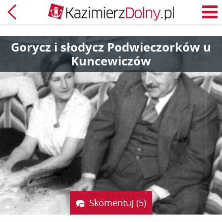
Powrót
M
Gorycz i słodycz Podwieczorków u
Kuncewiczów
Skomentuj (5)