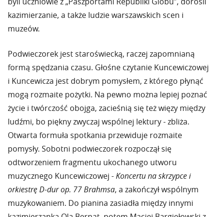
byli uczniowie z „Paszportami Republiki Globu”, dorośli
kazimierzanie, a także ludzie warszawskich scen i
muzeów.
Podwieczorek jest staroświecką, raczej zapomnianą
formą spędzania czasu. Głośne czytanie Kuncewiczowej
i Kuncewicza jest dobrym pomysłem, z którego płynąć
mogą rozmaite pożytki. Na pewno można lepiej poznać
życie i twórczość obojga, zacieśnią się też więzy między
ludźmi, bo piękny zwyczaj wspólnej lektury - zbliża.
Otwarta formuła spotkania przewiduje rozmaite
pomysły. Sobotni podwieczorek rozpoczął się
odtworzeniem fragmentu ukochanego utworu
muzycznego Kuncewiczowej -
Koncertu na skrzypce i
orkiestrę D-dur op. 77 Brahmsa
, a zakończył wspólnym
muzykowaniem. Do pianina zasiadła między innymi
kazimierzanka Ola Bernat, potem Maciej Bargiełowski z