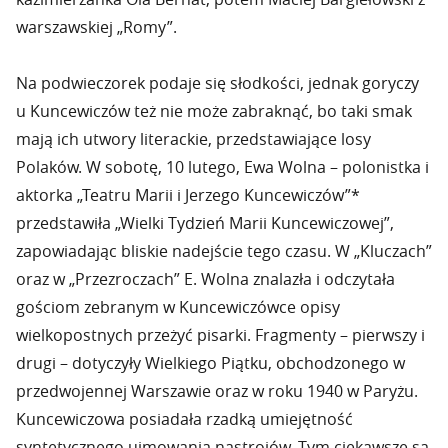
warszawskiej „Romy”.
Na podwieczorek podaje się słodkości, jednak goryczy
u Kuncewiczów też nie może zabraknąć, bo taki smak
mają ich utwory literackie, przedstawiające losy
Polaków. W sobotę, 10 lutego, Ewa Wolna – polonistka i
aktorka „Teatru Marii i Jerzego Kuncewiczów”*
przedstawiła „Wielki Tydzień Marii Kuncewiczowej”,
zapowiadając bliskie nadejście tego czasu. W „Kluczach”
oraz w „Przezroczach” E. Wolna znalazła i odczytała
gościom zebranym w Kuncewiczówce opisy
wielkopostnych przeżyć pisarki. Fragmenty – pierwszy i
drugi – dotyczyły Wielkiego Piątku, obchodzonego w
przedwojennej Warszawie oraz w roku 1940 w Paryżu.
Kuncewiczowa posiadała rzadką umiejętność
syntetycznego ujmowania nastrojów. Tym ciekawsze są