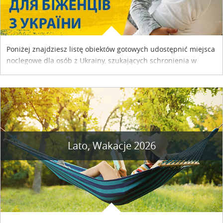
Poniżej znajdziesz listę obiektów gotowych udostępnić miejsca
noclegowe dla osób z Ukrainy, szukających schronienia w
naszym kraju. Skontaktuj się z właścicielem obiektu i uzgodnij
szczegóły....
Lato, Wakacje 2026