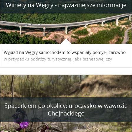
Winiety na Węgry - najważniejsze informacje
Wyjazd na Węgry samochodem to wspaniały pomysł, zarówno
w przypadku podróży turystycznej, jak i biznesowej czy
służbowej. Pamiętać tylko trzeba o wykupieniu winiety, co
można szybko i sprawnie zrobić online. Materiał powstał dzięki
współpracy reklamowej z Hungary Vignette.
Spacerkiem po okolicy: uroczysko w wąwozie
Chojnackiego