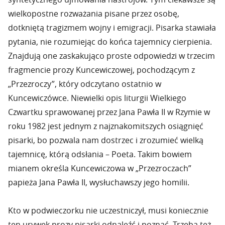
wielkopostne rozważania pisane przez osobę,
dotkniętą tragizmem wojny i emigracji. Pisarka stawiała
pytania, nie rozumiejąc do końca tajemnicy cierpienia.
Znajdują one zaskakująco proste odpowiedzi w trzecim
fragmencie prozy Kuncewiczowej, pochodzącym z
„Przezroczy”, który odczytano ostatnio w
Kuncewiczówce. Niewielki opis liturgii Wielkiego
Czwartku sprawowanej przez Jana Pawła II w Rzymie w
roku 1982 jest jednym z najznakomitszych osiągnięć
pisarki, bo pozwala nam dostrzec i zrozumieć wielką
tajemnicę, którą odsłania – Poeta. Takim bowiem
mianem określa Kuncewiczowa w „Przezroczach”
papieża Jana Pawła II, wysłuchawszy jego homilii.
Kto w podwieczorku nie uczestniczył, musi koniecznie
ten urywek prozy pisarki odnaleźć i poznać. Trzeba też