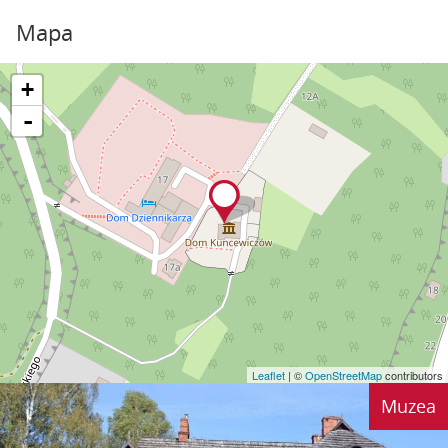
Mapa
+
-
Leaflet
| ©
OpenStreetMap
contributors
Muzea