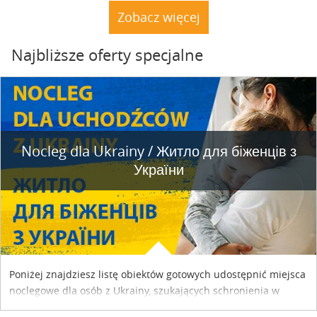
dacze. Nie stoją. A natura powoli dochodzi do siebie.
Zobacz więcej
Najbliższe oferty specjalne
Nocleg dla Ukrainy / Житло для бiженцiв з
України
Poniżej znajdziesz listę obiektów gotowych udostępnić miejsca
noclegowe dla osób z Ukrainy, szukających schronienia w
naszym kraju. Skontaktuj się z właścicielem obiektu i uzgodnij