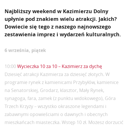
Najbliższy weekend w Kazimierzu Dolny
upłynie pod znakiem wielu atrakcji. Jakich?
Dowiecie się tego z naszego najnowszego
zestawienia imprez i wydarzeń kulturalnych.
6 września, piątek
10:00
Wycieczka 10 za 10 – Kazimierz za dychę
Dziesięć atrakcji Kazimierza za dziesięć złotych. W
programie rynek z kamienicami Przybyłów, kamienice
na Senatorskiej, Grodarz, klasztor, Mały Rynek,
synagoga, fara, zamek (z punktu widokowego), Góra
Trzech Krzyży – wszystko okraszone legendami i
zabawnymi opowieściami o dawnych i obecnych
mieszkańcach miasteczka. Wstęp 10 zł. Możesz dorzucić