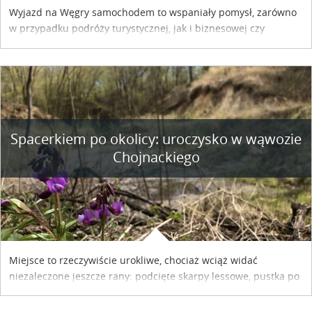
Wyjazd na Węgry samochodem to wspaniały pomysł, zarówno
w przypadku podróży turystycznej, jak i biznesowej czy
służbowej. Pamiętać tylko trzeba o wykupieniu winiety, co
można szybko i sprawnie zrobić online. Materiał powstał dzięki
współpracy reklamowej z Hungary Vignette.
Spacerkiem po okolicy: uroczysko w wąwozie
Chojnackiego
Miejsce to rzeczywiście urokliwe, chociaż wciąż widać
niezaleczone jeszcze rany: podcięte skarpy lessowe, pustka po
nielegalnie wyciętych drzewach, bajorko po dawnym stawie
rybnym. Miały tu stać trzy nielegalnie postawione drewniane