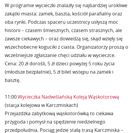
W programie wycieczki znalazły się najbardziej urokliwe
zakątki miasta: zamek, baszta, kościół parafialny oraz
oba rynki. Podczas spaceru uczestnicy usłyszą moc
historii – czasem śmiesznych, czasem strasznych, ale
zawsze ciekawych – oraz dowiedzą się, skąd wzięły się
wszechobecne koguciki z ciasta. Organizatorzy proszą o
wcześniejsze zgłaszanie chęci udziału w wycieczce.
Cena: 20 zł dorośli, 5 zł dzieci powyżej 5 roku życia
(młodsze bezpłatnie), 5 zł bilet wstępu na zamek i
basztę.
11:00
Wycieczka Nadwiślańską Koleją Wąskotorową
(stacja kolejowa w Karczmiskach)
Przejażdżka zabytkową wąskotorówką to ciekawa
przygoda i pomysł na spędzenie niedzielnego
przedpołudnia. Pociąg jedzie stałą trasą Karczmiska –