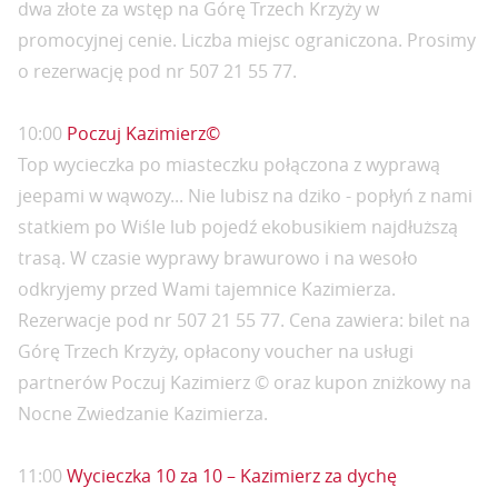
dwa złote za wstęp na Górę Trzech Krzyży w
promocyjnej cenie. Liczba miejsc ograniczona. Prosimy
o rezerwację pod nr 507 21 55 77.
10:00
Poczuj Kazimierz©
Top wycieczka po miasteczku połączona z wyprawą
jeepami w wąwozy... Nie lubisz na dziko - popłyń z nami
statkiem po Wiśle lub pojedź ekobusikiem najdłuższą
trasą. W czasie wyprawy brawurowo i na wesoło
odkryjemy przed Wami tajemnice Kazimierza.
Rezerwacje pod nr 507 21 55 77. Cena zawiera: bilet na
Górę Trzech Krzyży, opłacony voucher na usługi
partnerów Poczuj Kazimierz © oraz kupon zniżkowy na
Nocne Zwiedzanie Kazimierza.
11:00
Wycieczka 10 za 10 – Kazimierz za dychę