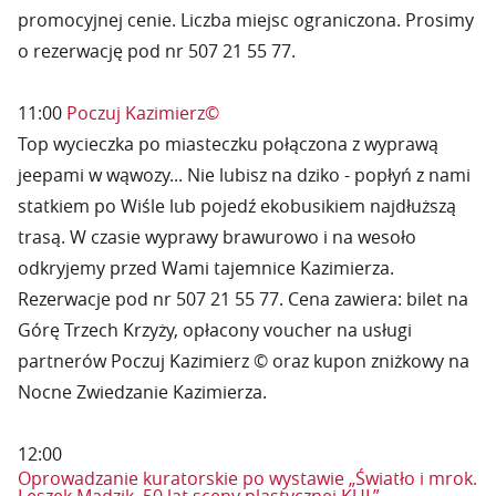
promocyjnej cenie. Liczba miejsc ograniczona. Prosimy
o rezerwację pod nr 507 21 55 77.
11:00
Poczuj Kazimierz©
Top wycieczka po miasteczku połączona z wyprawą
jeepami w wąwozy... Nie lubisz na dziko - popłyń z nami
statkiem po Wiśle lub pojedź ekobusikiem najdłuższą
trasą. W czasie wyprawy brawurowo i na wesoło
odkryjemy przed Wami tajemnice Kazimierza.
Rezerwacje pod nr 507 21 55 77. Cena zawiera: bilet na
Górę Trzech Krzyży, opłacony voucher na usługi
partnerów Poczuj Kazimierz © oraz kupon zniżkowy na
Nocne Zwiedzanie Kazimierza.
12:00
Oprowadzanie kuratorskie po wystawie „Światło i mrok.