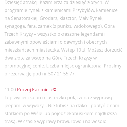
Dziesięć atrakcji Kazimierza za dziesięć złotych. W
programie rynek z kamienicami Przybyłów, kamienice
na Senatorskiej, Grodarz, klasztor, Mały Rynek,
synagoga, fara, zamek (z punktu widokowego), Góra
Trzech Krzyży – wszystko okraszone legendami i
zabawnymi opowieściami o dawnych i obecnych
mieszkańcach miasteczka. Wstęp 10 zł. Możesz dorzucić
dwa złote za wstęp na Górę Trzech Krzyży w
promocyjnej cenie. Liczba miejsc ograniczona. Prosimy
o rezerwację pod nr 507 21 55 77.
11:00
Poczuj Kazimierz©
Top wycieczka po miasteczku połączona z wyprawą
jeepami w wąwozy... Nie lubisz na dziko - popłyń z nami
statkiem po Wiśle lub pojedź ekobusikiem najdłuższą
trasą. W czasie wyprawy brawurowo i na wesoło