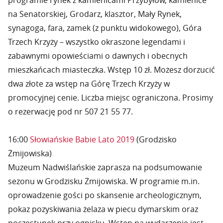
programie rynek z kamienicami Przybyłów, kamienice
na Senatorskiej, Grodarz, klasztor, Mały Rynek,
synagoga, fara, zamek (z punktu widokowego), Góra
Trzech Krzyży – wszystko okraszone legendami i
zabawnymi opowieściami o dawnych i obecnych
mieszkańcach miasteczka. Wstęp 10 zł. Możesz dorzucić
dwa złote za wstęp na Górę Trzech Krzyży w
promocyjnej cenie. Liczba miejsc ograniczona. Prosimy
o rezerwację pod nr 507 21 55 77.
16:00
Słowiańskie Babie Lato 2019
(Grodzisko
Żmijowiska)
Muzeum Nadwiślańskie zaprasza na podsumowanie
sezonu w Grodzisku Żmijowiska. W programie m.in.
oprowadzenie gości po skansenie archeologicznym,
pokaz pozyskiwania żelaza w piecu dymarskim oraz