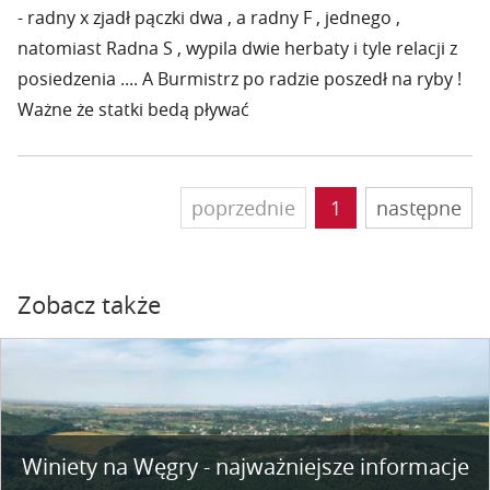
- radny x zjadł pączki dwa , a radny F , jednego ,
natomiast Radna S , wypila dwie herbaty i tyle relacji z
posiedzenia .... A Burmistrz po radzie poszedł na ryby !
Ważne że statki bedą pływać
poprzednie
1
następne
Zobacz także
Winiety na Węgry - najważniejsze informacje