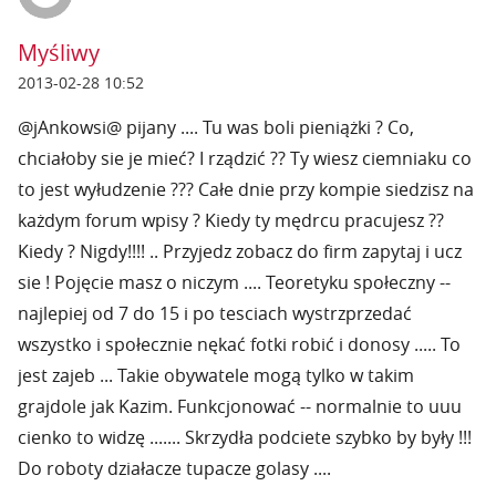
Myśliwy
2013-02-28 10:52
@jAnkowsi@ pijany .... Tu was boli pieniążki ? Co,
chciałoby sie je mieć? I rządzić ?? Ty wiesz ciemniaku co
to jest wyłudzenie ??? Całe dnie przy kompie siedzisz na
każdym forum wpisy ? Kiedy ty mędrcu pracujesz ??
Kiedy ? Nigdy!!!! .. Przyjedz zobacz do firm zapytaj i ucz
sie ! Pojęcie masz o niczym .... Teoretyku społeczny --
najlepiej od 7 do 15 i po tesciach wystrzprzedać
wszystko i społecznie nękać fotki robić i donosy ..... To
jest zajeb ... Takie obywatele mogą tylko w takim
grajdole jak Kazim. Funkcjonować -- normalnie to uuu
cienko to widzę ....... Skrzydła podciete szybko by były !!!
Do roboty działacze tupacze golasy ....