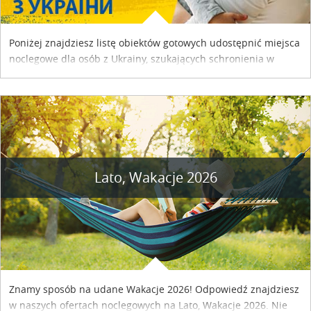
Poniżej znajdziesz listę obiektów gotowych udostępnić miejsca
noclegowe dla osób z Ukrainy, szukających schronienia w
naszym kraju. Skontaktuj się z właścicielem obiektu i uzgodnij
szczegóły....
Lato, Wakacje 2026
Znamy sposób na udane Wakacje 2026! Odpowiedź znajdziesz
w naszych ofertach noclegowych na Lato, Wakacje 2026. Nie