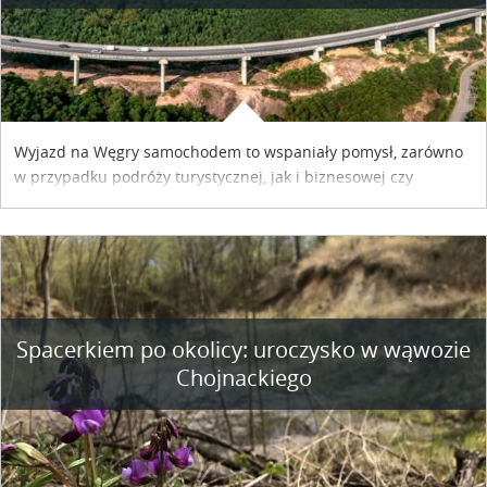
Wyjazd na Węgry samochodem to wspaniały pomysł, zarówno
w przypadku podróży turystycznej, jak i biznesowej czy
służbowej. Pamiętać tylko trzeba o wykupieniu winiety, co
można szybko i sprawnie zrobić online. Materiał powstał dzięki
współpracy reklamowej z Hungary Vignette.
Spacerkiem po okolicy: uroczysko w wąwozie
Chojnackiego