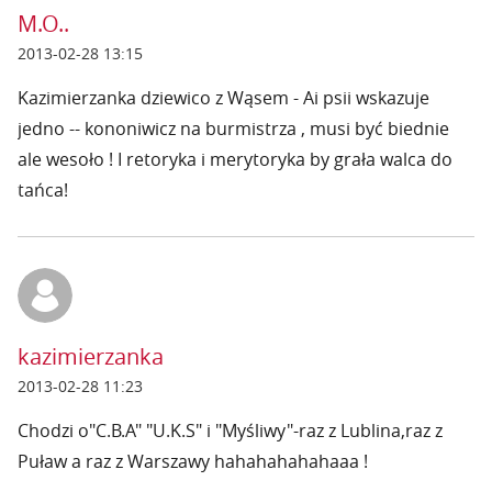
M.O..
2013-02-28 13:15
Kazimierzanka dziewico z Wąsem - Ai psii wskazuje
jedno -- kononiwicz na burmistrza , musi być biednie
ale wesoło ! I retoryka i merytoryka by grała walca do
tańca!
kazimierzanka
2013-02-28 11:23
Chodzi o"C.B.A" "U.K.S" i "Myśliwy"-raz z Lublina,raz z
Puław a raz z Warszawy hahahahahahaaa !