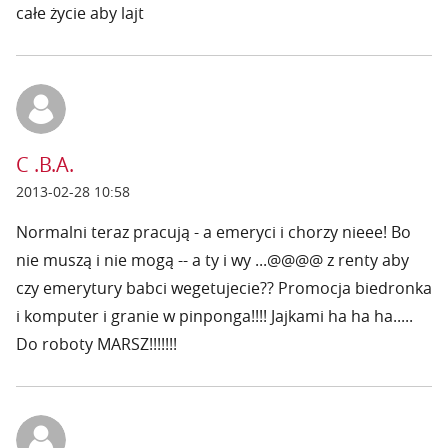
całe życie aby lajt
C .B.A.
2013-02-28 10:58
Normalni teraz pracują - a emeryci i chorzy nieee! Bo
nie muszą i nie mogą -- a ty i wy ...@@@@ z renty aby
czy emerytury babci wegetujecie?? Promocja biedronka
i komputer i granie w pinponga!!!! Jajkami ha ha ha.....
Do roboty MARSZ!!!!!!!