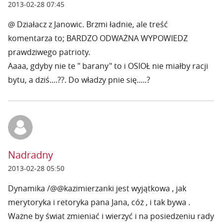
2013-02-28 07:45
@ Działacz z Janowic. Brzmi ładnie, ale treść
komentarza to; BARDZO ODWAŻNA WYPOWIEDZ
prawdziwego patrioty.
Aaaa, gdyby nie te " barany" to i OSIOŁ nie miałby racji
bytu, a dziś....??. Do władzy pnie się.....?
Nadradny
2013-02-28 05:50
Dynamika /@@kazimierzanki jest wyjątkowa , jak
merytoryka i retoryka pana Jana, cóż , i tak bywa .
Ważne by świat zmieniać i wierzyć i na posiedzeniu rady