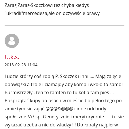
Zaraz,Zaraz-Skoczkowi też chyba kiedyś
"ukradli"mercedesa,ale on oczywiście prawy.
U.k.s.
2013-02-28 11:04
Ludzie którzy coś robią P. Skoczek i inni .... Mają zajęcie i
obowiązki a trole i ciamajdy aby komp i wkoło to samo!
Burmistrz zły , ten to tamten to tu kot a tam pies ...
Posprzątać kupy po psach w mieście bo pełno tego po
zimie tym sie zająć @@@&@@@ i inne odchody
społeczne //// sp. Genetycznie i merytorycznie ---- tu sie
wykazać trzeba a nie do władzy !!! Do łopaty najpierw,