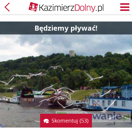
Powrót
M
Będziemy pływać!
Skomentuj (53)