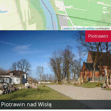
Leaflet
| ©
OpenStreetMap
contributors
Piotrawin
Piotrawin nad Wisłą