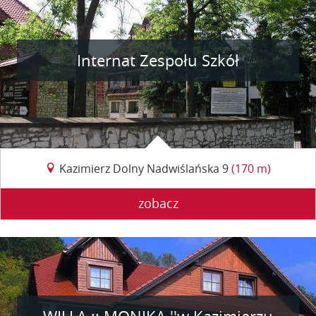
Internat Zespołu Szkół
Kazimierz Dolny Nadwiślańska 9
(170 m)
zobacz