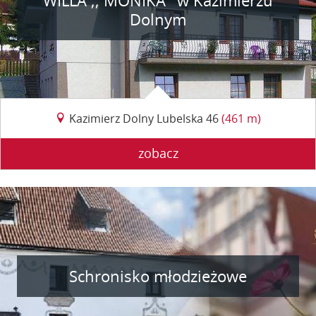
WILLA ;; MONIKA ''w Kazimierzu
Dolnym
Kazimierz Dolny Lubelska 46
(461 m)
zobacz
Schronisko młodzieżowe