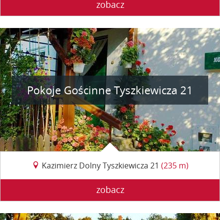
zobacz
Pokoje Gościnne Tyszkiewicza 21
Kazimierz Dolny Tyszkiewicza 21
(235 m)
zobacz