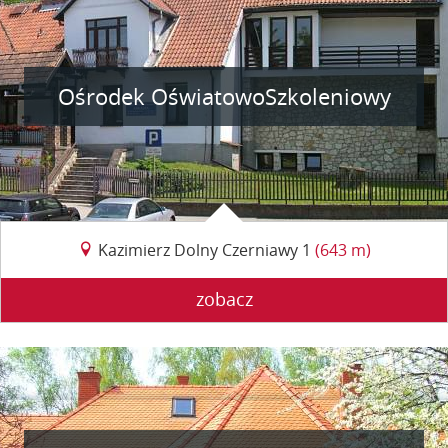
Ośrodek OświatowoSzkoleniowy
Kazimierz Dolny Czerniawy 1
(643 m)
zobacz