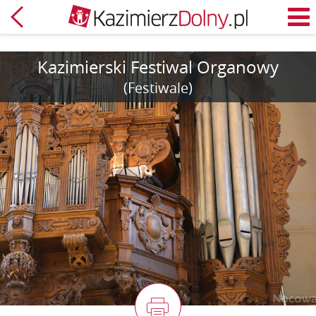
Powrót
M
Kazimierski Festiwal Organowy
(Festiwale)