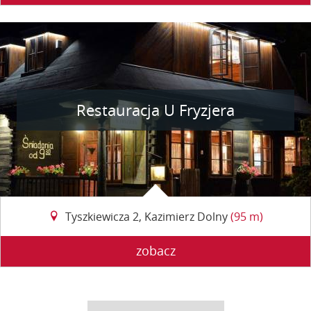
Restauracja U Fryzjera
Tyszkiewicza 2, Kazimierz Dolny
(95 m)
zobacz