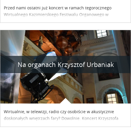
Przed nami ostatni już koncert w ramach tegorocznego
Wirtualnego Kazimierskiego Festiwalu Organowego w
Kazimierzu Dolnym. W najbliższą sobotę przy najstarszych
organach w Polsce zasiądzie Gabriele Giacomelli.
Na organach Krzysztof Urbaniak
Wirtualnie, w telewizji, radio czy osobiście w akustycznie
doskonałych wnętrzach fary? Dowolnie. Koncert Krzysztofa
Urbaniaka już w sobotę 15 sierpnia o godzinie 19:00.