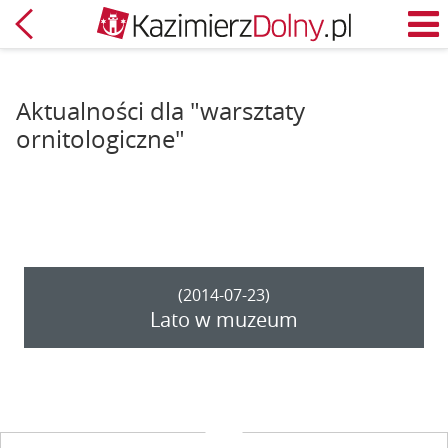
Powrót
M
Aktualności dla "warsztaty
ornitologiczne"
(2014-07-23)
Lato w muzeum