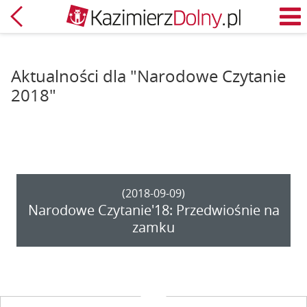
Powrót
M
Aktualności dla "Narodowe Czytanie
2018"
(2018-09-09)
Narodowe Czytanie'18: Przedwiośnie na
zamku