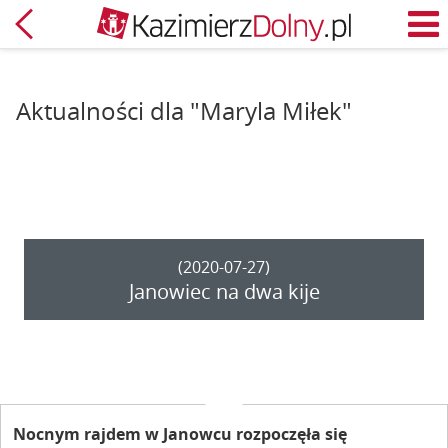
Powrót
M
Aktualności dla "Maryla Miłek"
(2020-07-27)
Janowiec na dwa kije
Nocnym rajdem w Janowcu rozpoczęła się