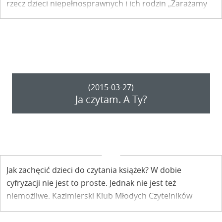
rzecz dzieci niepełnosprawnych i ich rodzin „Zarażamy
radością”. Trasa wiedzie z Kazimierza Dolnego przez
Nałęczów i Końskowolę aż do Puław. Dołącz do akcji na
dowolnym odcinku!
(2015-03-27)
Ja czytam. A Ty?
Jak zachęcić dzieci do czytania książek? W dobie
cyfryzacji nie jest to proste. Jednak nie jest też
niemożliwe. Kazimierski Klub Młodych Czytelników
istnieje od 2013 roku. Obecnie włączył się on w
kampanię społeczną „Ja czytam”.