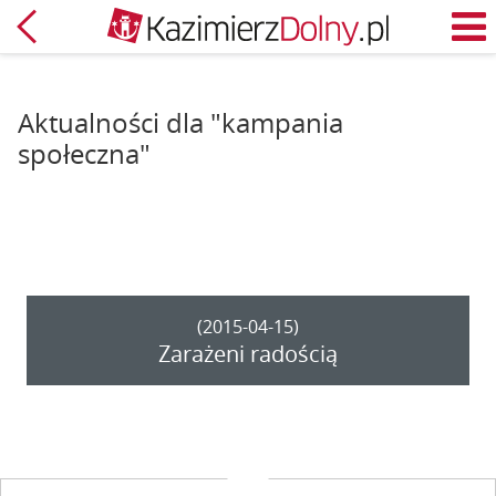
Powrót
M
Aktualności dla "kampania
społeczna"
(2015-04-15)
Zarażeni radością