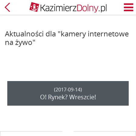
Powrót
M
Aktualności dla "kamery internetowe
na żywo"
(2017-09-14)
O! Rynek? Wreszcie!