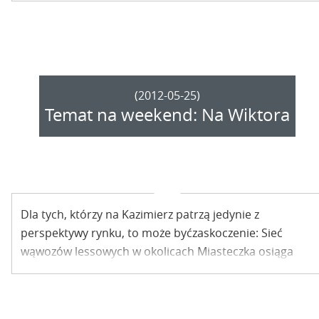
wybuchu Powstania Styczniowego”. Warto ją obejrzeć,
bo jak w imieniu ludzi z tamtych czasów mówił
Piłsudski: „Zginęliśmy nie darmo i nauka dla was ze
śmierci naszej płynąć może”.
(2012-05-25)
Temat na weekend: Na Wiktora
Dla tych, którzy na Kazimierz patrzą jedynie z
perspektywy rynku, to może byćzaskoczenie: Sieć
wąwozów lessowych w okolicach Miasteczka osiąga
rekordową w skali europejskiej gęstość 11km/km2.
Może warto więc wybrać się na wędrówkę, a
posiadówkę pod parasolem zostawić sobie dopiero na