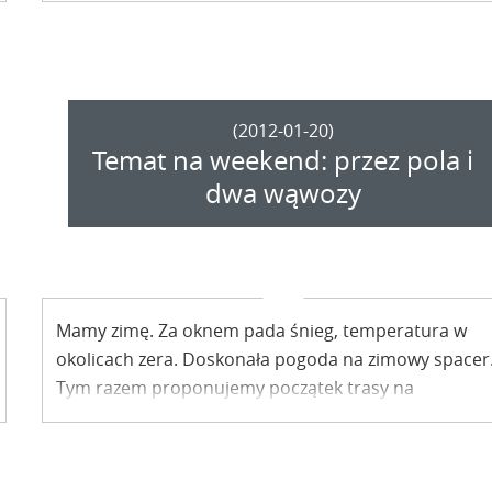
eksponaty związane z Kazimierzem – ze zbiorów
prywatnych kolekcjonerów można oglądać na
wystawie „Bohaterom 1863 r. w hołdzie” w Muzeum
Historii Kielc.
(2012-01-20)
Temat na weekend: przez pola i
dwa wąwozy
Mamy zimę. Za oknem pada śnieg, temperatura w
okolicach zera. Doskonała pogoda na zimowy spacer
Tym razem proponujemy początek trasy na
przedmieściach Kazimierza od strony Bochotnicy.
Zapraszamy!