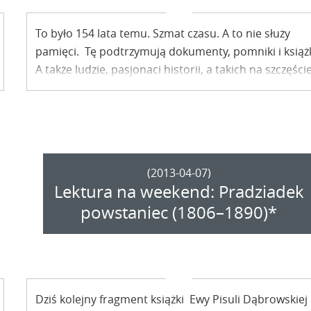
To było 154 lata temu. Szmat czasu. A to nie służy
pamięci. Tę podtrzymują dokumenty, pomniki i książk
A także ludzie, pasjonaci historii, a takich na szczęści
w Kazimierzu nie brakuje.
(2013-04-07)
Lektura na weekend: Pradziadek
powstaniec (1806–1890)*
Dziś kolejny fragment książki Ewy Pisuli Dąbrowskiej