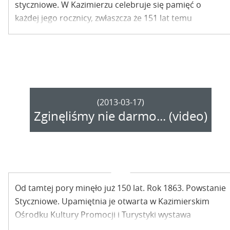
styczniowe. W Kazimierzu celebruje się pamięć o
każdej jego rocznicy, zwłaszcza że 151 lat temu
Miasteczko także było w ogniu wydarzeń.
(2013-03-17)
Zginęliśmy nie darmo... (video)
Od tamtej pory minęło już 150 lat. Rok 1863. Powstanie
Styczniowe. Upamiętnia je otwarta w Kazimierskim
Ośrodku Kultury Promocji i Turystyki wystawa
„Bohaterom 1863 r. w hołdzie. W 150. rocznicę