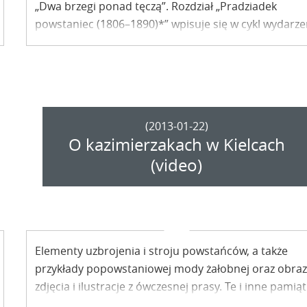
„Dwa brzegi ponad tęczą”. Rozdział „Pradziadek
powstaniec (1806–1890)*” wpisuje się w cykl wydarz
celebrujących obchodzoną właśnie 150 rocznicę
powstania styczniowego.
(2013-01-22)
O kazimierzakach w Kielcach
(video)
Elementy uzbrojenia i stroju powstańców, a także
przykłady popowstaniowej mody żałobnej oraz obraz
zdjęcia i ilustracje z ówczesnej prasy. Te i inne pamiąt
z czasów Powstania Styczniowego – w tym także