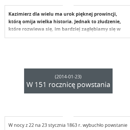
Kazimierz dla wielu ma urok pięknej prowincji,
którą omija wielka historia. Jednak to złudzenie,
które rozwiewa się, im bardziej zagłębiamy się w
przeszłość. Przykładem może być chociażby
powstanie styczniowe, które wybuchło w 22
stycznia 1863r. Przejdźmy się spacerkiem po
Kazimierzu śladami tamtych wydarzeń.
(2014-01-23)
W 151 rocznicę powstania
W nocy z 22 na 23 stycznia 1863 r. wybuchło powstanie