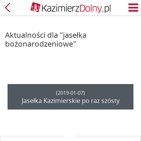
Powrót
M
Aktualności dla "jasełka
bożonarodzeniowe"
(2019-01-07)
Jasełka Kazimierskie po raz szósty