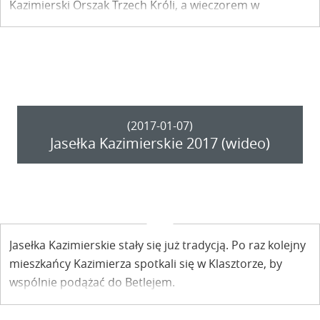
Kazimierski Orszak Trzech Króli, a wieczorem w
Klasztorze odbędą się nie mniej barwne „Jasełka
Kazimierskie”.
(2017-01-07)
Jasełka Kazimierskie 2017 (wideo)
Jasełka Kazimierskie stały się już tradycją. Po raz kolejny
mieszkańcy Kazimierza spotkali się w Klasztorze, by
wspólnie podążać do Betlejem.