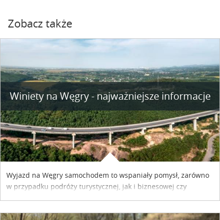
Zobacz także
Winiety na Węgry - najważniejsze informacje
Wyjazd na Węgry samochodem to wspaniały pomysł, zarówno
w przypadku podróży turystycznej, jak i biznesowej czy
służbowej. Pamiętać tylko trzeba o wykupieniu winiety, co
można szybko i sprawnie zrobić online. Materiał powstał dzięki