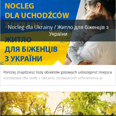
Nocleg dla Ukrainy / Житло для бiженцiв з
України
Poniżej znajdziesz listę obiektów gotowych udostępnić miejsca
noclegowe dla osób z Ukrainy, szukających schronienia w
naszym kraju. Skontaktuj się z właścicielem obiektu i uzgodnij
szczegóły....