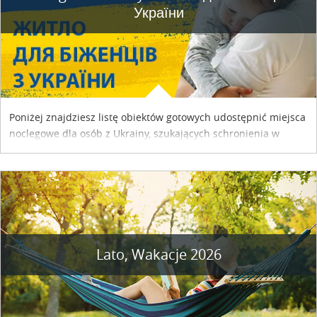
України
Poniżej znajdziesz listę obiektów gotowych udostępnić miejsca
noclegowe dla osób z Ukrainy, szukających schronienia w
naszym kraju. Skontaktuj się z właścicielem obiektu i uzgodnij
szczegóły....
Lato, Wakacje 2026