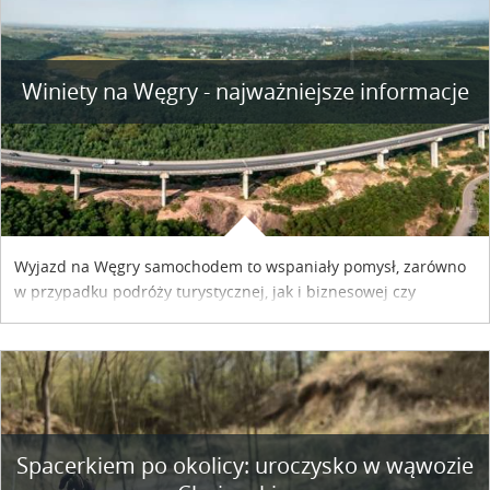
Winiety na Węgry - najważniejsze informacje
Wyjazd na Węgry samochodem to wspaniały pomysł, zarówno
w przypadku podróży turystycznej, jak i biznesowej czy
służbowej. Pamiętać tylko trzeba o wykupieniu winiety, co
można szybko i sprawnie zrobić online. Materiał powstał dzięki
współpracy reklamowej z Hungary Vignette.
Spacerkiem po okolicy: uroczysko w wąwozie