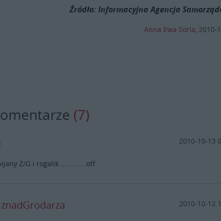
Źródło: Informacyjna Agencja Samorzą
Anna Ewa Soria
,
2010-1
komentarze
(7)
a
2010-10-13 
pijany Z/G i rogalik .............off
y znadGrodarza
2010-10-12 