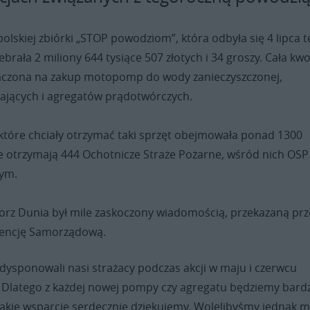
lskiej zbiórki „STOP powodziom”, która odbyła się 4 lipca 
ebrała 2 miliony 644 tysiące 507 złotych i 34 groszy. Cała kw
aczona na zakup motopomp do wody zanieczyszczonej,
jących i agregatów prądotwórczych.
 które chciały otrzymać taki sprzęt obejmowała ponad 1300
ie otrzymają 444 Ochotnicze Straże Pożarne, wśród nich OSP
nym.
orz Dunia był mile zaskoczony wiadomością, przekazaną prz
gencję Samorządową.
 dysponowali nasi strażacy podczas akcji w maju i czerwcu
ł. Dlatego z każdej nowej pompy czy agregatu będziemy bard
takie wsparcie serdecznie dziękujemy. Wolelibyśmy jednak m