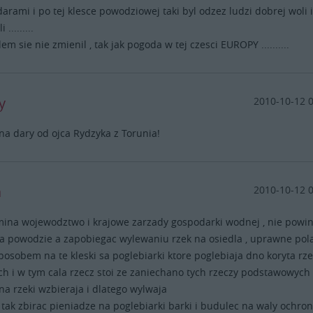
darami i po tej klesce powodziowej taki byl odzez ludzi dobrej woli i
 .........
em sie nie zmienil , tak jak pogoda w tej czesci EUROPY ..........
y
2010-10-12 
a dary od ojca Rydzyka z Torunia!
a
2010-10-12 
ina wojewodztwo i krajowe zarzady gospodarki wodnej , nie powi
a powodzie a zapobiegac wylewaniu rzek na osiedla , uprawne pol
a sposobem na te kleski sa poglebiarki ktore poglebiaja dno koryta rz
ch i w tym cala rzecz stoi ze zaniechano tych rzeczy podstawowych
yna rzeki wzbieraja i dlatego wylwaja
tak zbirac pieniadze na poglebiarki barki i budulec na waly ochro