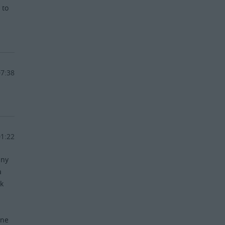
 to
07:38
01:22
nny
a
ek
nne