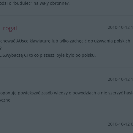
dzi o "budulec" na wały obronne?.
_rogal
2010-10-12 
schować AUsce klawiaturę lub tylko zachęcić do używania polskich
?
LIS,wybaczę Ci to co piszesz, byle było po polsku.
2010-10-12 
oponuję powiększyć zasób wiedzy o powodziach a nie szerzyć hasł
yczne
a
2010-10-12 