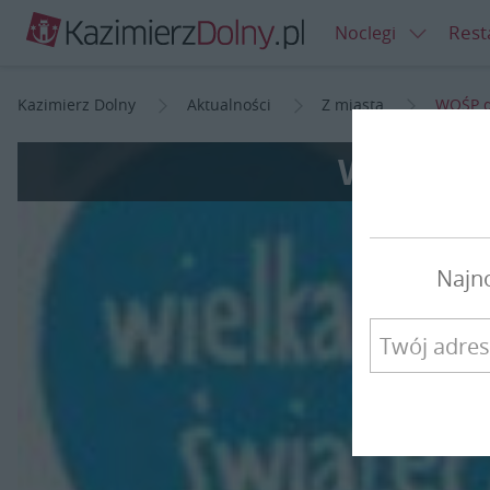
Rest
Noclegi
Kazimierz Dolny
Aktualności
Z miasta
WOŚP d
WOŚP dl
Najn