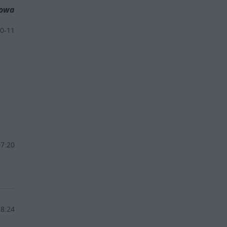
dowa
0-11
07:20
18:24