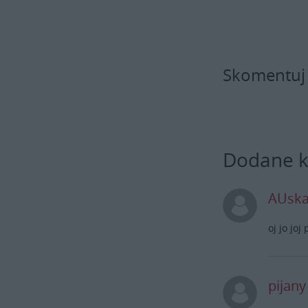
Skomentuj
Dodane 
AUsk
oj jo joj 
pijan