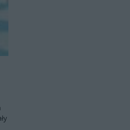
a
ały
.