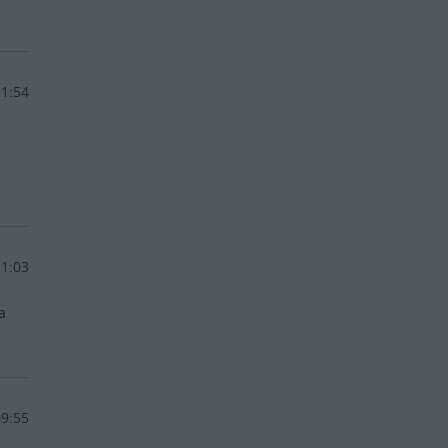
11:54
11:03
a
09:55