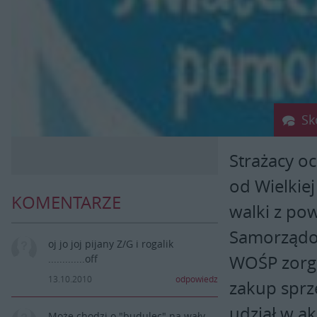
Sk
Strażacy o
od Wielkie
KOMENTARZE
walki z po
Samorządow
oj jo joj pijany Z/G i rogalik
WOŚP zorga
.............off
13.10.2010
odpowiedz
zakup sprzę
udział w a
Może chodzi o "budulec" na wały