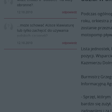
obronne?.
12.10.2010
odpowiedz
Podczas ogólnopo
roku, orkiestra z
...może schować AUsce klawiaturę
zostanie przezn
lub tylko zachęcić do używania
motopomp pływa
polskich czcionek?
AUska, PLIS,wybaczę Ci to co
12.10.2010
odpowiedz
piszesz, byle było po polsku.
Lista jednostek,
pozycji. Wsparc
Kazimierzu Dol
Burmistrz Grzeg
Informacyjną A
- Sprzęt, którym
bardzo się zuży
zadowoleni i za 