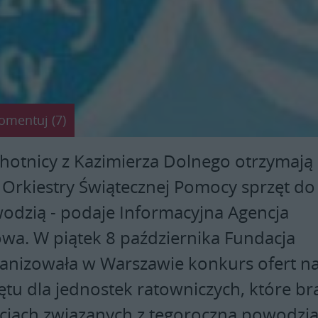
omentuj (7)
chotnicy z Kazimierza Dolnego otrzymają
j Orkiestry Świątecznej Pomocy sprzęt do
wodzią - podaje Informacyjna Agencja
a. W piątek 8 października Fundacja
nizowała w Warszawie konkurs ofert n
tu dla jednostek ratowniczych, które br
kcjach związanych z tegoroczną powodzią