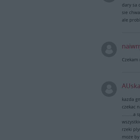
dary sa 
sie chwali
ale probl
naiwn
Czekam n
AUsk
kazda gm
czekac n
.........
wszystki
rzeki pl
moze by 