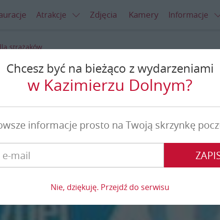
auracje
Zdjęcia
Kamery
Atrakcje
Informacje
la strażaków
Chcesz być na bieżąco z wydarzeniami
a strażaków
w Kazimierzu Dolnym?
owsze informacje prosto na Twoją skrzynkę pocz
ZAPIS
Nie, dziękuję. Przejdź do serwisu