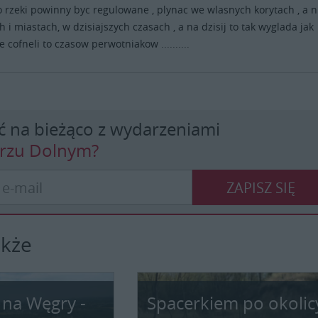
...bo rzeki powinny byc regulowane , plynac we wlasnych korytach , a n
h i miastach, w dzisiajszych czasach , a na dzisij to tak wyglada jak
e cofneli to czasow perwotniakow ..........
ć na bieżąco z wydarzeniami
erzu Dolnym?
ZAPISZ SIĘ
akże
 na Węgry -
Spacerkiem po okolic