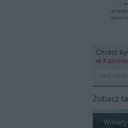
........
po polac
byscie si
Chcesz by
w Kazimi
Zobacz t
Winiety