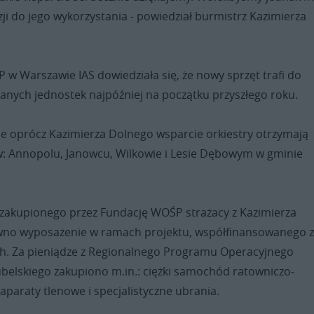
zji do jego wykorzystania - powiedział burmistrz Kazimierza
w Warszawie IAS dowiedziała się, że nowy sprzęt trafi do
anych jednostek najpóźniej na początku przyszłego roku.
ie oprócz Kazimierza Dolnego wsparcie orkiestry otrzymają
 w: Annopolu, Janowcu, Wilkowie i Lesie Dębowym w gminie
 zakupionego przez Fundację WOŚP strażacy z Kazimierza
wno wyposażenie w ramach projektu, współfinansowanego 
h. Za pieniądze z Regionalnego Programu Operacyjnego
elskiego zakupiono m.in.: ciężki samochód ratowniczo-
, aparaty tlenowe i specjalistyczne ubrania.