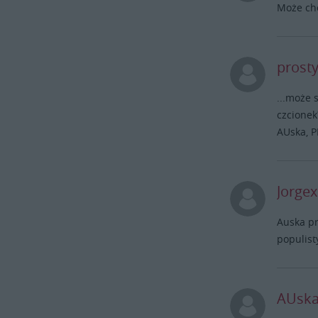
Może cho
prosty
...może 
czcionek
AUska, P
Jorgex
Auska pr
populist
AUsk