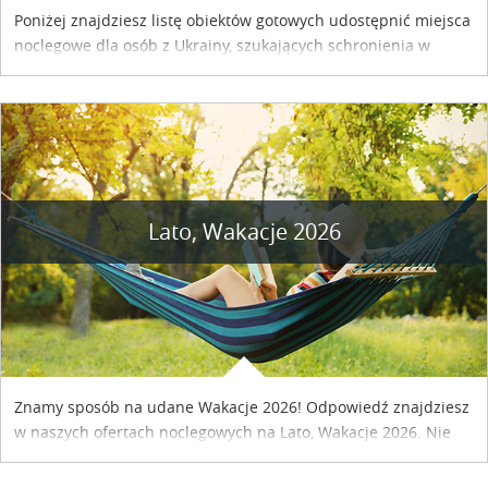
Poniżej znajdziesz listę obiektów gotowych udostępnić miejsca
noclegowe dla osób z Ukrainy, szukających schronienia w
naszym kraju. Skontaktuj się z właścicielem obiektu i uzgodnij
szczegóły....
Lato, Wakacje 2026
Znamy sposób na udane Wakacje 2026! Odpowiedź znajdziesz
w naszych ofertach noclegowych na Lato, Wakacje 2026. Nie
zwlekaj atrakcyjne noclegi czekają...