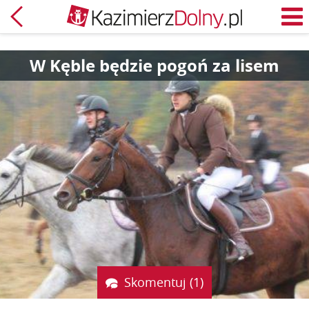
Powrót
M
W Kęble będzie pogoń za lisem
Skomentuj (1)