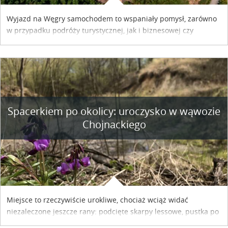
Wyjazd na Węgry samochodem to wspaniały pomysł, zarówno
w przypadku podróży turystycznej, jak i biznesowej czy
służbowej. Pamiętać tylko trzeba o wykupieniu winiety, co
można szybko i sprawnie zrobić online. Materiał powstał dzięki
współpracy reklamowej z Hungary Vignette.
Spacerkiem po okolicy: uroczysko w wąwozie
Chojnackiego
Miejsce to rzeczywiście urokliwe, chociaż wciąż widać
niezaleczone jeszcze rany: podcięte skarpy lessowe, pustka po
nielegalnie wyciętych drzewach, bajorko po dawnym stawie