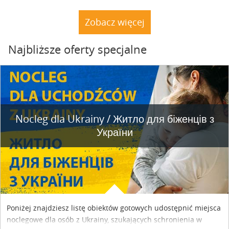
rybnym. Miały tu stać trzy nielegalnie postawione drewniane
dacze. Nie stoją. A natura powoli dochodzi do siebie.
Zobacz więcej
Najbliższe oferty specjalne
Nocleg dla Ukrainy / Житло для бiженцiв з
України
Poniżej znajdziesz listę obiektów gotowych udostępnić miejsca
noclegowe dla osób z Ukrainy, szukających schronienia w