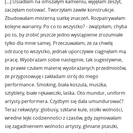
[...] Usiadłam na omszałym kamieniu, wyjęłam zeszyt,
zaczęłam notować. Tworzyłam zawiłe konstrukcje.
Zbudowałam misterną siatkę znaczeń. Rozpatrywałam
kolejne warianty. Po co to wszystko? - zwątpiłam, chyba
po to, by zrobić jeszcze jedno wystąpienie zrozumiałe
tylko dla mnie samej. Przeczuwałam, że za chwilę
odrzucę to wszystko, jednak uporczywie ciągnęłam mą
pracę. Wyobrażam sobie następnie, tak sugestywnie,
że prawie czułam materię wyobrażanych przedmiotów,
że przygotowuję i zakładam strój do mego
performance. Smoking, biała koszula, muszka,
sztyblety, białe rękawiczki, laska. Oto mundur, uniform
artysty performera. Czyżbym się dała umundurować?
Teraz rekwizyty: globusy, szklane kule, stołki wolności,
wredne lejki codzienności z czasów, gdy zajmowałam
się zagadnieniem wolności artysty, gliniane ptaszki,