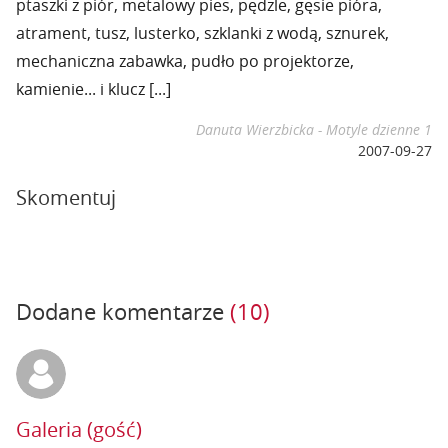
ptaszki z piór, metalowy pies, pędzle, gęsie pióra,
atrament, tusz, lusterko, szklanki z wodą, sznurek,
mechaniczna zabawka, pudło po projektorze,
kamienie... i klucz [...]
Danuta Wierzbicka - Motyle dzienne 1
2007-09-27
Skomentuj
Dodane komentarze
(10)
Galeria (gość)