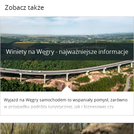
Zobacz także
Winiety na Węgry - najważniejsze informacje
Wyjazd na Węgry samochodem to wspaniały pomysł, zarówno
w przypadku podróży turystycznej, jak i biznesowej czy
służbowej. Pamiętać tylko trzeba o wykupieniu winiety, co
można szybko i sprawnie zrobić online. Materiał powstał dzięki
współpracy reklamowej z Hungary Vignette.