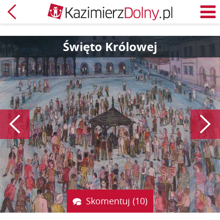
Powrót
M
Święto Królowej
Poprzedni
Skomentuj (10)