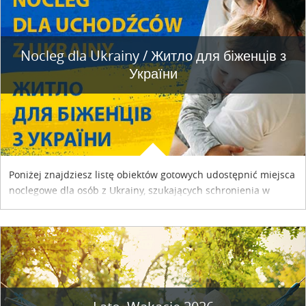
Nocleg dla Ukrainy / Житло для бiженцiв з
України
Poniżej znajdziesz listę obiektów gotowych udostępnić miejsca
noclegowe dla osób z Ukrainy, szukających schronienia w
naszym kraju. Skontaktuj się z właścicielem obiektu i uzgodnij
szczegóły....